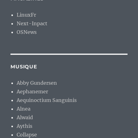
LinuxFr
Next-Inpact
OSNews
MUSIQUE
Abby Gundersen
Aephanemer
Aequinoctium Sanguinis
Alnea
Alwaid
Aythis
Collapse