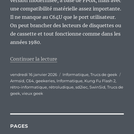
version modernisée, à base de FPGA, mais avec
une compatibilité matérielle assez importante.
Il ne manque au C64U que le port utilisateur.
On peut brancher des lecteurs de disquettes ou
de cassette et tout fonctionne comme dans les
années 1980.
de « Swinsid, ArmSid, SD2IEC… Q
Continuer la lecture
Publié
Catégories
Étiqu
vendredi 16 janvier 2026
Informatique
,
Trucs de geek
le
Armsid
,
C64
,
geekeries
,
Informatique
,
Kung Fu Flash 2
,
rétro-informatique
,
rétroludique
,
sd2iec
,
SwinSid
,
Trucs de
geek
,
vieux geek
PAGES