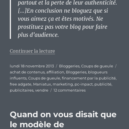
partout et la perte de leur authenticité.
[…]En conclusion ne bloguez que si
vous aimez ça et êtes motivés.
Ne
prostituez pas votre blog pour faire
plus d’audience.
de « Non, mon blog n’est pas à v
Continuer la lecture
Publié
Catégories
Étiqu
lundi 18 novembre 2013
Bloggeries
,
Coups de gueule
le
achat de contenus
,
affiliation
,
Bloggeries
,
blogueurs
influents
,
Coups de gueule
,
financement par la publicité
,
free adgate
,
Maniatux
,
marketing
,
pc-inpact
,
publicité
,
sur
publicitaires
,
vendre
12 commentaires
Non,
mon
blog
Quand on vous disait que
n’est
pas
le modèle de
à