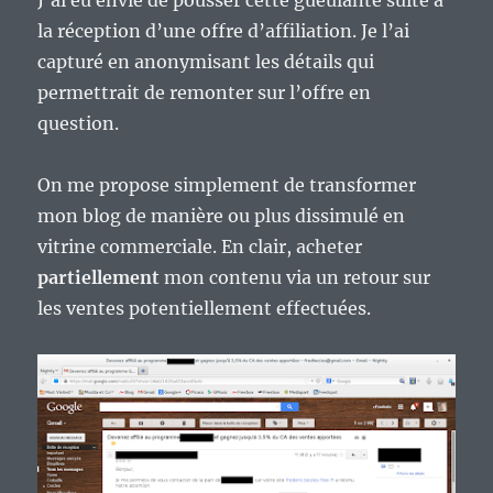
bloqueur
la réception d’une offre d’affiliation. Je l’ai
de
publicités,
capturé en anonymisant les détails qui
c’est
permettrait de remonter sur l’offre en
la
question.
même
chose
que
On me propose simplement de transformer
pirater.
mon blog de manière ou plus dissimulé en
vitrine commerciale. En clair, acheter
partiellement
mon contenu via un retour sur
les ventes potentiellement effectuées.