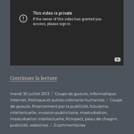
de « Quand on vous disait que le
Continuer la lecture
Publié
Catégories
mardi 30 juillet 2013
Coups de gueule
,
Informatique
,
le
Étiquettes
Internet
,
Politique et autres crétinerie humaines
Coups
de gueule
,
financement par la publicité
,
futurama
,
intellectuelle
,
invasion publicitaire
,
masturbation
,
masturbation intellectuelle
,
PcInpact
,
peau de chagrin
,
sur
publicité
,
webzines
3 commentaires
Quand