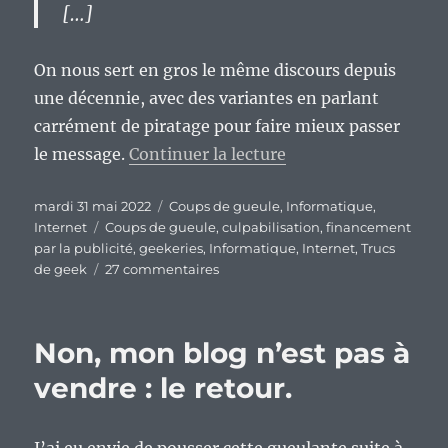
[…]
On nous sert en gros le même discours depuis
une décennie, avec des variantes en parlant
carrément de piratage pour faire mieux passer
de « C’est officiel p
le message.
Continuer la lecture
Publié
Catégories
mardi 31 mai 2022
Coups de gueule
,
Informatique
,
le
Étiquettes
Internet
Coups de gueule
,
culpabilisation
,
financement
par la publicité
,
geekeries
,
Informatique
,
Internet
,
Trucs
sur
de geek
27 commentaires
C’est
officiel
pour
Non, mon blog n’est pas à
certaines
personnes
vendre : le retour.
:
utiliser
un
J’ai eu envie de pousser cette gueulante suite à