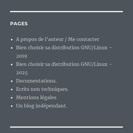
on
vous
disait
que
PAGES
le
modèle
A propos de l’auteur / Me contacter
de
Bien choisir sa distribution GNU/Linux –
financement
par
2019
la
Bien choisir sa distribution GNU/Linux –
publicité,
2025
c’était
du
Documentations.
flan…
Ecrits non techniques.
Mentions légales
Un blog indépendant.