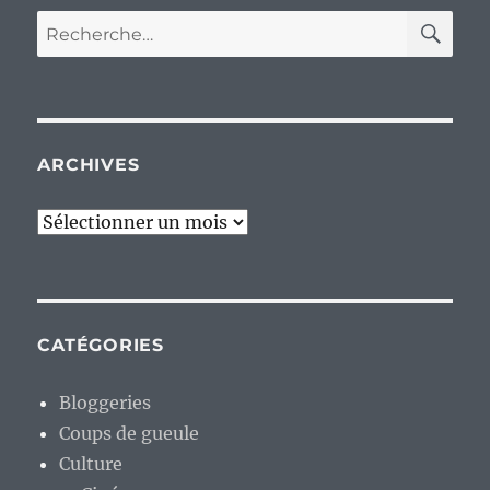
RE
Recherche
pour :
ARCHIVES
Archives
CATÉGORIES
Bloggeries
Coups de gueule
Culture