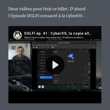
Deux vidéos pour finir ce billet. D’abord
l’épisode DGLFI consacré à la CyberOS :