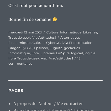
C’est tout pour aujourd’hui.
Bonne fin de semaine
Publié
Catégories
mercredi 12 mai 2021
Culture
,
Informatique
,
Libreries
,
le
Étiquettes
Trucs de geek
,
Vrac'attitudes !
Alternatives
Economiques
,
Culture
,
CyberOS
,
DGLFI
,
distribution
,
DragonFlyBSD
,
Epsiloon
,
FuguIta
,
geekeries
,
Informatique
,
libre
,
Libreries
,
LinSpire
,
logiciel
,
logiciel
libre
,
Trucs de geek
,
vrac
,
Vrac'attitudes !
15
sur
commentaires
En
vrac
de
milieu
de
PAGES
semaine…
A propos de l’auteur / Me contacter
Bien choisir sa distribution GNU/Linux –