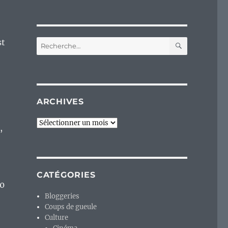
RECHERC
st
Recherche
pour :
ARCHIVES
Archives
,
CATÉGORIES
00
Bloggeries
Coups de gueule
Culture