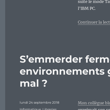
suite le mode Ta
l’IBM PC.
Continuer la lec
S’emmerder ferme
environnements g
mal ?
Publié
lundi 24 septembre 2018
Mon collègue bl
le
Catégories
Informatique
,
Libreries
,
exprimait son s