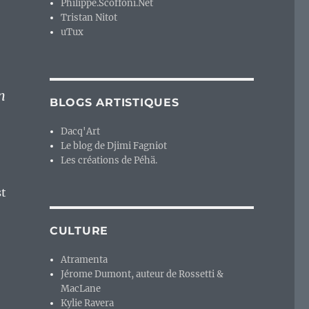
Philippe.Scoffoni.Net
Tristan Nitot
uTux
n
BLOGS ARTISTIQUES
Dacq'Art
Le blog de Djimi Fagniot
Les créations de Péhä.
st
CULTURE
Atramenta
 graphiques, est-ce un mal ? »
Jérome Dumont, auteur de Rossetti &
MacLane
Kylie Ravera