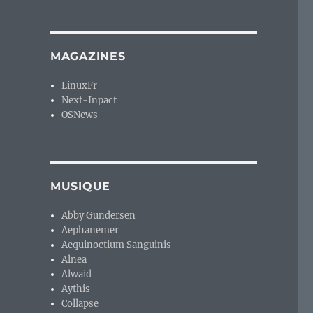
MAGAZINES
LinuxFr
Next-Inpact
OSNews
MUSIQUE
Abby Gundersen
Aephanemer
Aequinoctium Sanguinis
Alnea
Alwaid
Aythis
Collapse