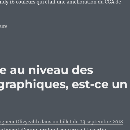
ndy 16 couleurs qui était une amélioration du CGA de
de « Vieux Geek, épisode 162 : Tandy DeskMate, le c
ture
 au niveau des
raphiques, est-ce un
ogueur Olivyeahh dans un billet du 23 septembre 2018
entiment d’ennui profond concernant la partie