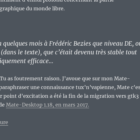
raphique du monde libre.
y a quelques mois à Frédéric Bezies que niveau DE, o
r (dans le texte), que c’était devenu très stable tout
liquement efficace…
Tu as foutrement raison. J’avoue que sur mon Mate-
paraphraser une connaissance tux’n’vapienne, Mate c’e
er point d’excitation a été la fin de la migration vers gtk3
 de
Mate-Desktop 1.18, en mars 2017.
de « S’emmerder ferme au niveau des environnements
ture