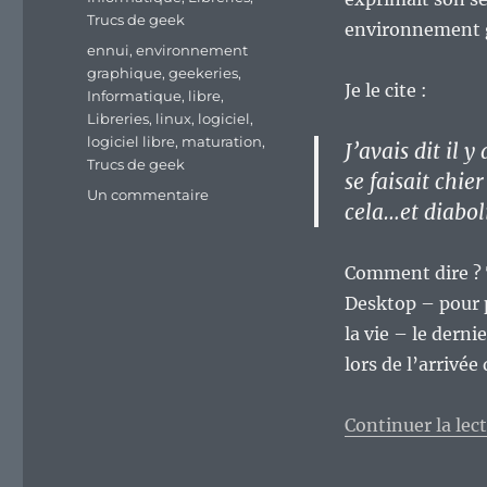
Trucs de geek
environnement g
Étiquettes
ennui
,
environnement
graphique
,
geekeries
,
Je le cite :
Informatique
,
libre
,
Libreries
,
linux
,
logiciel
,
logiciel libre
,
maturation
,
J’avais dit il 
Trucs de geek
se faisait chie
sur
Un commentaire
cela…et diabo
S’emmerder
ferme
au
Comment dire ? 
niveau
Desktop – pour 
des
environnements
la vie – le derni
graphiques,
lors de l’arrivée
est-
ce
un
Continuer la lec
mal
?