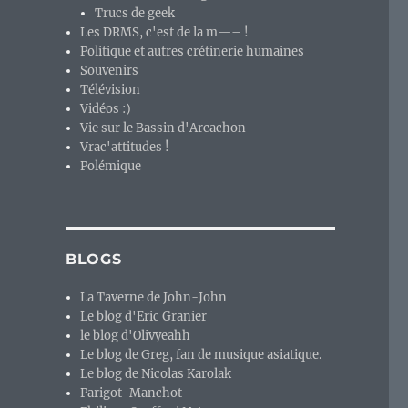
Trucs de geek
Les DRMS, c'est de la m—– !
Politique et autres crétinerie humaines
Souvenirs
oncurrent malheureux de MS-Windows 1.x et 2.x. »
Télévision
Vidéos :)
Vie sur le Bassin d'Arcachon
Vrac'attitudes !
Polémique
BLOGS
La Taverne de John-John
Le blog d'Eric Granier
le blog d'Olivyeahh
Le blog de Greg, fan de musique asiatique.
Le blog de Nicolas Karolak
Parigot-Manchot