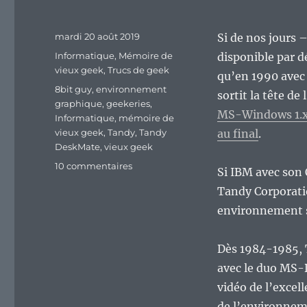
Publié
mardi 20 août 2019
Si de nos jours 
le
Catégories
Informatique
,
Mémoire de
disponible par d
vieux geek
,
Trucs de geek
qu’en 1990 avec 
Étiquettes
8bit guy
,
environnement
sortit la tête de 
graphique
,
geekeries
,
MS-Windows 1.x 
Informatique
,
mémoire de
vieux geek
,
Tandy
,
Tandy
au final
.
DeskMate
,
vieux geek
sur
10 commentaires
Si IBM avec son 
Vieux
Tandy Corporati
Geek,
épisode
environnement s
162
:
Dès 1984-1985, 
Tandy
DeskMate,
avec le duo MS-D
le
vidéo de l’excel
concurrent
de l’environnem