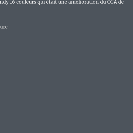
ndy 16 couleurs qui était une amélioration du CGA de
de « Vieux Geek, épisode 162 : Tandy DeskMate, le c
ture