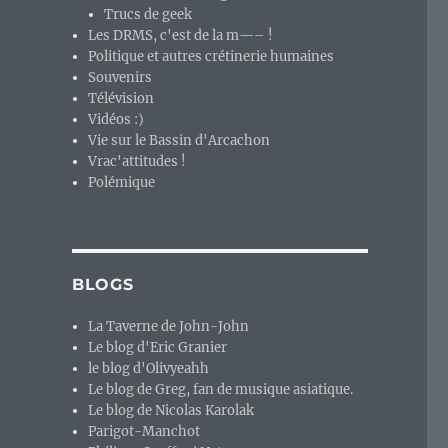
Trucs de geek
Les DRMS, c'est de la m—– !
Politique et autres crétinerie humaines
Souvenirs
oncurrent malheureux de MS-Windows 1.x et 2.x. »
Télévision
Vidéos :)
Vie sur le Bassin d'Arcachon
Vrac'attitudes !
Polémique
BLOGS
La Taverne de John-John
Le blog d'Eric Granier
le blog d'Olivyeahh
Le blog de Greg, fan de musique asiatique.
Le blog de Nicolas Karolak
Parigot-Manchot