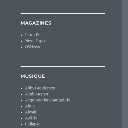
MAGAZINES
LinuxFr
Next-Inpact
OSNews
MUSIQUE
Abby Gundersen
Aephanemer
Aequinoctium Sanguinis
Alnea
Alwaid
Aythis
Collapse