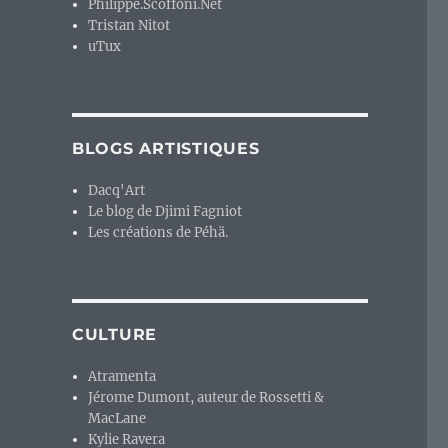
Philippe.Scoffoni.Net
Tristan Nitot
uTux
BLOGS ARTISTIQUES
Dacq'Art
Le blog de Djimi Fagniot
Les créations de Péhä.
CULTURE
Atramenta
Jérome Dumont, auteur de Rossetti &
MacLane
Kylie Ravera