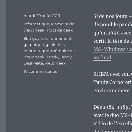
Publié
mardi 20 août 2019
Si de nos jours 
le
Catégories
Informatique
,
Mémoire de
disponible par d
vieux geek
,
Trucs de geek
qu’en 1990 avec 
Étiquettes
8bit guy
,
environnement
sortit la tête de 
graphique
,
geekeries
,
MS-Windows 1.x 
Informatique
,
mémoire de
vieux geek
,
Tandy
,
Tandy
au final
.
DeskMate
,
vieux geek
sur
10 commentaires
Si IBM avec son 
Vieux
Tandy Corporati
Geek,
épisode
environnement s
162
:
Dès 1984-1985, 
Tandy
DeskMate,
avec le duo MS-D
le
vidéo de l’excel
concurrent
de l’environnem