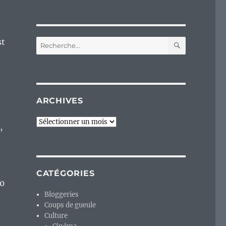
RECHERC
st
Recherche
pour :
ARCHIVES
Archives
,
CATÉGORIES
00
Bloggeries
Coups de gueule
Culture