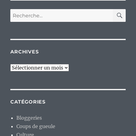
RE
Recherche
pour :
ARCHIVES
Archives
CATÉGORIES
Bloggeries
Coups de gueule
Culture