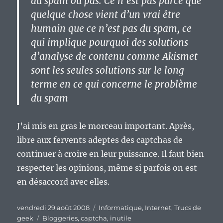
du spam ou pas.
Ce n’est pas parce que
quelque chose vient d’un vrai être
humain que ce n’est pas du spam
, ce
qui implique pourquoi des solutions
d’analyse de contenu comme Akismet
sont les seules solutions sur le long
terme en ce qui concerne le problème
du spam
J’ai mis en gras le morceau important. Après,
libre aux fervents adeptes des captchas de
continuer à croire en leur puissance. Il faut bien
respecter les opinions, même si parfois on est
en désaccord avec elles.
Publié
Catégories
vendredi 29 août 2008
Informatique
,
Internet
,
Trucs de
le
Étiquettes
geek
Bloggeries
,
captcha
,
inutile