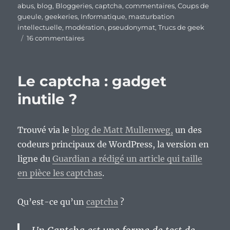
le
abus
,
blog
,
Bloggeries
,
captcha
,
commentaires
,
Coups de
gueule
,
geekeries
,
Informatique
,
masturbation
intellectuelle
,
modération
,
pseudonymat
,
Trucs de geek
sur
16 commentaires
Retours
sur
la
Le captcha : gadget
gestion
des
inutile ?
commentaires
et
la
Trouvé via le
blog de Matt Mullenweg,
un des
politique
codeurs principaux de WordPress, la version en
des
10
ligne du
Guardian a rédigé un article qui taille
jours
en pièce les captchas
.
d’ouverture.
Qu’est-ce qu’un
captcha
?