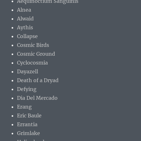
Aequinoctium Sanguinis
Alnea
Alwaid
Aythis
Collapse
Cosmic Birds
Cosmic Ground
Cyclocosmia
Dayazell
Death of a Dryad
Defying
Dia Del Mercado
Erang
Eric Baule
Errantia
Grimlake