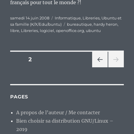
français pour tout le monde ?!
Publié
Catégories
samedi 14 juin 2008
Informatique
,
Libreries
,
Ubuntu et
le
Étiquettes
sa famille (K/X/Edu/buntu)
bureautique
,
hardy heron
,
libre
,
Libreries
,
logiciel
,
openoffice.org
,
ubuntu
Pagination
PAGE
2
PAG
des
E
PRÉ
publications
CÉD
ENT
PAGES
E
A propos de l’auteur / Me contacter
Bien choisir sa distribution GNU/Linux –
2019