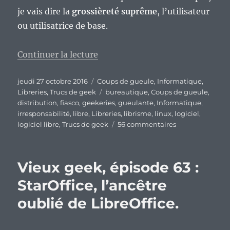
je vais dire la
grossièreté suprême
, l’utilisateur
ou utilisatrice de base.
de « Les distributions GNU/Linu
Continuer la lecture
Publié
Catégories
jeudi 27 octobre 2016
Coups de gueule
,
Informatique
,
le
Étiquettes
Libreries
,
Trucs de geek
bureautique
,
Coups de gueule
,
distribution
,
fiasco
,
geekeries
,
gueulante
,
Informatique
,
irresponsabilité
,
libre
,
Libreries
,
librisme
,
linux
,
logiciel
,
sur
logiciel libre
,
Trucs de geek
56 commentaires
Les
distributions
GNU/Linux
Vieux geek, épisode 63 :
ne
s’imposent
StarOffice, l’ancêtre
pas
oublié de LibreOffice.
sur
le
bureau…