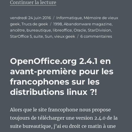
de « Vieux geek, épisode 63 : Sta
Continuer la lecture
Publié
Catégories
vendredi 24 juin 2016
Informatique
,
Mémoire de vieux
le
Étiquettes
geek
,
Trucs de geek
1998
,
Abandonware magazine
,
ancêtre
,
bureautique
,
libreoffice
,
Oracle
,
StarDivision
,
sur
StarOffice 5
,
suite
,
Sun
,
vieux geek
6 commentaires
Vieux
geek,
épisode
OpenOffice.org 2.4.1 en
63
:
avant-première pour les
StarOffice,
francophones sur les
l’ancêtre
oublié
distributions linux ?!
de
LibreOffic
Alors que le site francophone nous propose
toujours de télécharger une version 2.4.0 de la
suite bureautique, j’ai eu droit ce matin à une