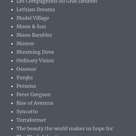
Les Compagnons du Gras Jambon
Lethian Dreams
Model Village
Moon & Sun
Moon Rambler
Moreor
Mourning Dove
Ordinary Vision
Ossonor
Parqks
Persona
Peter Gregson
Rise of Avernus
Syncatto
Terraformer
The beauty the world makes us hope for