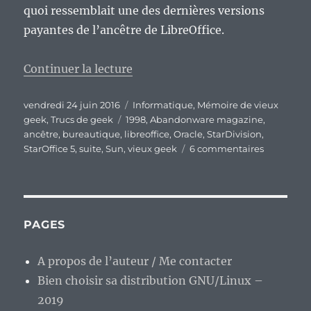
quoi ressemblait une des dernières versions
payantes de l’ancêtre de LibreOffice.
de « Vieux geek, épisode 63 : Sta
Continuer la lecture
Publié
Catégories
vendredi 24 juin 2016
Informatique
,
Mémoire de vieux
le
Étiquettes
geek
,
Trucs de geek
1998
,
Abandonware magazine
,
ancêtre
,
bureautique
,
libreoffice
,
Oracle
,
StarDivision
,
sur
StarOffice 5
,
suite
,
Sun
,
vieux geek
6 commentaires
Vieux
geek,
épisode
63
:
PAGES
StarOffice,
l’ancêtre
A propos de l’auteur / Me contacter
oublié
Bien choisir sa distribution GNU/Linux –
de
LibreOffic
2019