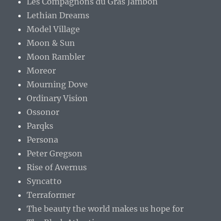
Les Compagnons du Gras Jambon
Lethian Dreams
Model Village
Moon & Sun
Moon Rambler
Moreor
Mourning Dove
Ordinary Vision
Ossonor
Parqks
Persona
Peter Gregson
Rise of Avernus
Syncatto
Terraformer
The beauty the world makes us hope for