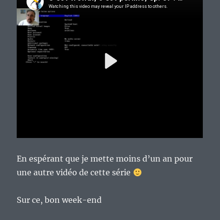
En espérant que je mette moins d’un an pour
une autre vidéo de cette série
Sur ce, bon week-end