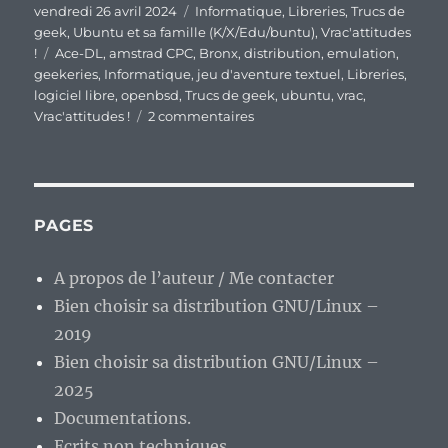
Publié
Catégories
vendredi 26 avril 2024
Informatique
,
Libreries
,
Trucs de
le
geek
,
Ubuntu et sa famille (K/X/Edu/buntu)
,
Vrac'attitudes
Étiquettes
!
Ace-DL
,
amstrad CPC
,
Bronx
,
distribution
,
emulation
,
geekeries
,
Informatique
,
jeu d'aventure textuel
,
Libreries
,
logiciel libre
,
openbsd
,
Trucs de geek
,
ubuntu
,
vrac
,
sur
Vrac'attitudes !
2 commentaires
En
vrac’
de
fin
de
PAGES
semaine…
A propos de l’auteur / Me contacter
Bien choisir sa distribution GNU/Linux –
2019
Bien choisir sa distribution GNU/Linux –
2025
Documentations.
Ecrits non techniques.