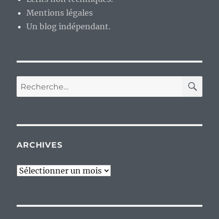
Mentions légales
Un blog indépendant.
RE
Recherche
pour :
ARCHIVES
Archives