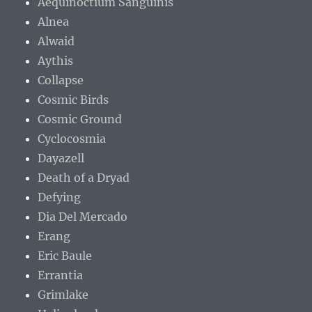
Aequinoctium Sanguinis
Alnea
Alwaid
Aythis
Collapse
Cosmic Birds
Cosmic Ground
Cyclocosmia
Dayazell
Death of a Dryad
Defying
Dia Del Mercado
Erang
Eric Baule
Errantia
Grimlake