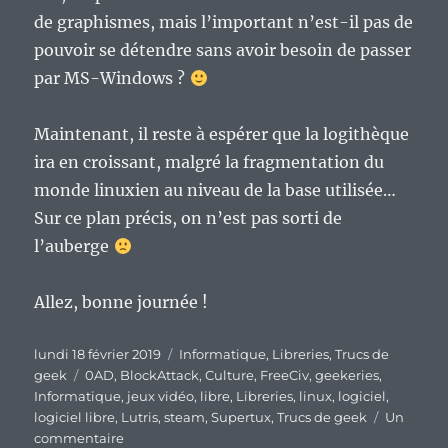
de graphismes, mais l’important n’est-il pas de
pouvoir se détendre sans avoir besoin de passer
par MS-Windows ?
Maintenant, il reste à espérer que la logithèque
ira en croissant, malgré la fragmentation du
monde linuxien au niveau de la base utilisée…
Sur ce plan précis, on n’est pas sorti de
l’auberge
Allez, bonne journée !
Publié
Catégories
lundi 18 février 2019
Informatique
,
Libreries
,
Trucs de
le
Étiquettes
geek
0AD
,
BlockAttack
,
Culture
,
FreeCiv
,
geekeries
,
Informatique
,
jeux vidéo
,
libre
,
Libreries
,
linux
,
logiciel
,
logiciel libre
,
Lutris
,
steam
,
Supertux
,
Trucs de geek
Un
sur
commentaire