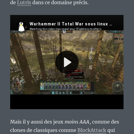
de
Lutris
dans ce domaine précis.
Mais il y aussi des jeux
moins AAA
, comme des
clones de classiques comme
BlockAttack
qui