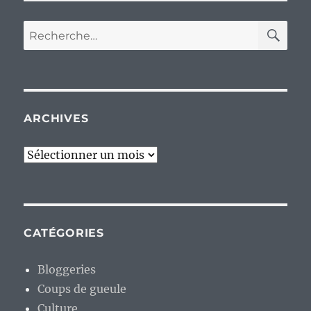
RE
Recherche
pour :
ARCHIVES
Archives
CATÉGORIES
Bloggeries
Coups de gueule
Culture