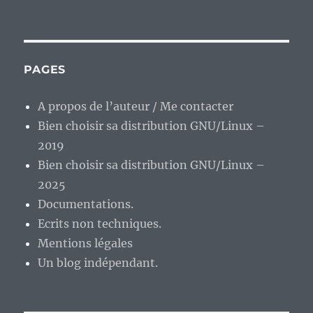
La
fin
de
la
disette
PAGES
pour
la
A propos de l’auteur / Me contacter
ludothèque
Bien choisir sa distribution GNU/Linux –
sous
Linux
2019
?
Bien choisir sa distribution GNU/Linux –
2025
Documentations.
Ecrits non techniques.
Mentions légales
Un blog indépendant.