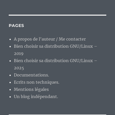
La
fin
de
la
disette
PAGES
pour
la
A propos de l’auteur / Me contacter
ludothèque
Bien choisir sa distribution GNU/Linux –
sous
Linux
2019
?
Bien choisir sa distribution GNU/Linux –
2025
Documentations.
Ecrits non techniques.
Mentions légales
Un blog indépendant.