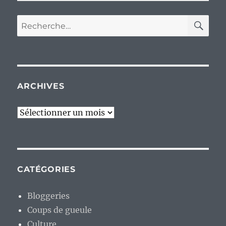
RE
Recherche
pour :
ARCHIVES
Archives
CATÉGORIES
Bloggeries
Coups de gueule
Culture