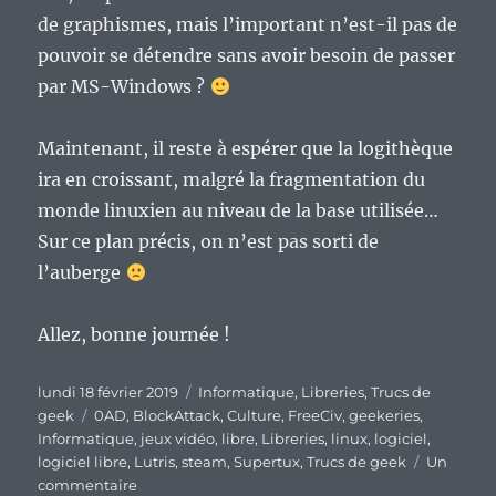
de graphismes, mais l’important n’est-il pas de
pouvoir se détendre sans avoir besoin de passer
par MS-Windows ?
Maintenant, il reste à espérer que la logithèque
ira en croissant, malgré la fragmentation du
monde linuxien au niveau de la base utilisée…
Sur ce plan précis, on n’est pas sorti de
l’auberge
Allez, bonne journée !
Publié
Catégories
lundi 18 février 2019
Informatique
,
Libreries
,
Trucs de
le
Étiquettes
geek
0AD
,
BlockAttack
,
Culture
,
FreeCiv
,
geekeries
,
Informatique
,
jeux vidéo
,
libre
,
Libreries
,
linux
,
logiciel
,
logiciel libre
,
Lutris
,
steam
,
Supertux
,
Trucs de geek
Un
sur
commentaire