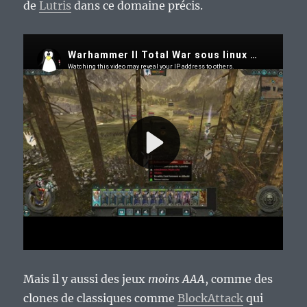
de
Lutris
dans ce domaine précis.
Mais il y aussi des jeux
moins AAA
, comme des
clones de classiques comme
BlockAttack
qui