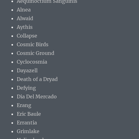
Aequinoctium Sanguinis
Alnea
Alwaid
Aythis
Collapse
Cosmic Birds
Cosmic Ground
Cyclocosmia
Dayazell
Death of a Dryad
Defying
Dia Del Mercado
Erang
Eric Baule
Errantia
Grimlake