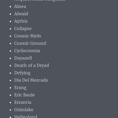
Alnea
Alwaid
Aythis
Collapse
Cosmic Birds
Cosmic Ground
Cyclocosmia
Dayazell
Death of a Dryad
Defying
Dia Del Mercado
Erang
Eric Baule
Errantia
Grimlake
Heligoland