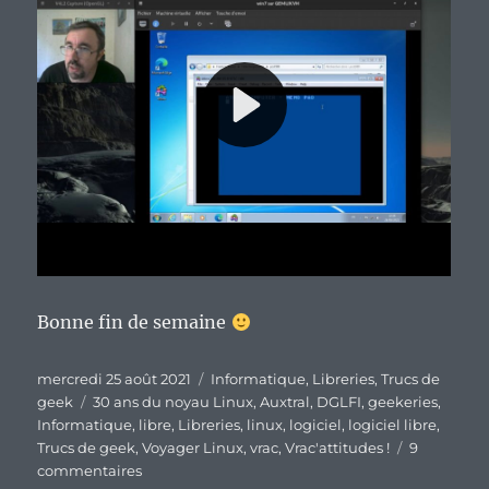
Bonne fin de semaine
Publié
Catégories
mercredi 25 août 2021
Informatique
,
Libreries
,
Trucs de
le
Étiquettes
geek
30 ans du noyau Linux
,
Auxtral
,
DGLFI
,
geekeries
,
Informatique
,
libre
,
Libreries
,
linux
,
logiciel
,
logiciel libre
,
Trucs de geek
,
Voyager Linux
,
vrac
,
Vrac'attitudes !
9
sur
commentaires