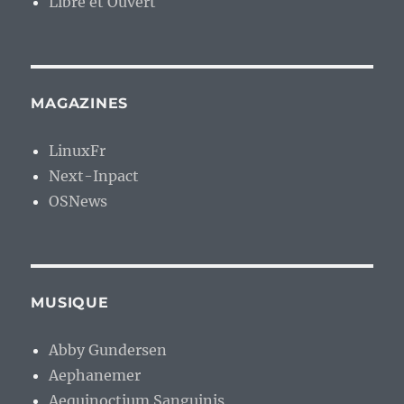
Libre et Ouvert
MAGAZINES
LinuxFr
Next-Inpact
OSNews
MUSIQUE
Abby Gundersen
Aephanemer
Aequinoctium Sanguinis