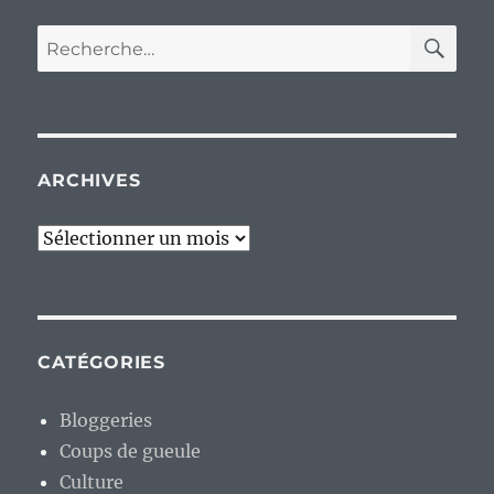
RE
Recherche
pour :
ARCHIVES
Archives
CATÉGORIES
Bloggeries
Coups de gueule
Culture