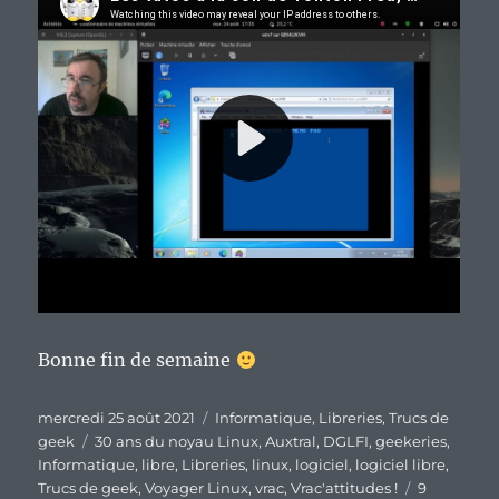
Bonne fin de semaine
Publié
Catégories
mercredi 25 août 2021
Informatique
,
Libreries
,
Trucs de
le
Étiquettes
geek
30 ans du noyau Linux
,
Auxtral
,
DGLFI
,
geekeries
,
Informatique
,
libre
,
Libreries
,
linux
,
logiciel
,
logiciel libre
,
Trucs de geek
,
Voyager Linux
,
vrac
,
Vrac'attitudes !
9