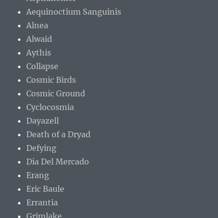
Aequinoctium Sanguinis
Alnea
Alwaid
Aythis
Collapse
Cosmic Birds
Cosmic Ground
Cyclocosmia
Dayazell
Death of a Dryad
Defying
Dia Del Mercado
Erang
Eric Baule
Errantia
Grimlake