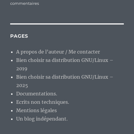
sur
commentaires
En
vrac
de
milieu
de
PAGES
semaine…
A propos de l’auteur / Me contacter
Bien choisir sa distribution GNU/Linux –
2019
Bien choisir sa distribution GNU/Linux –
2025
Documentations.
Ecrits non techniques.
Mentions légales
Un blog indépendant.