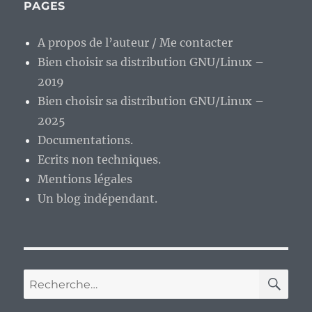
informatique
PAGES
ancestral,
une
A propos de l’auteur / Me contacter
voie
Bien choisir sa distribution GNU/Linux –
de
garage
2019
à
Bien choisir sa distribution GNU/Linux –
terme
2025
?
Documentations.
Ecrits non techniques.
Mentions légales
Un blog indépendant.
RE
Recherche
pour :