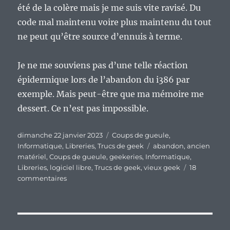
été de la colère mais je me suis vite ravisé. Du
code mal maintenu voire plus maintenu du tout
ne peut qu’être source d’ennuis à terme.
Je ne me souviens pas d’une telle réaction
épidermique lors de l’abandon du i386 par
exemple. Mais peut-être que ma mémoire me
dessert. Ce n’est pas impossible.
Publié
Catégories
dimanche 22 janvier 2023
Coups de gueule
,
le
Étiquettes
Informatique
,
Libreries
,
Trucs de geek
abandon
,
ancien
matériel
,
Coups de gueule
,
geekeries
,
Informatique
,
Libreries
,
logiciel libre
,
Trucs de geek
,
vieux geek
18
sur
commentaires
Le
support
du
matériel