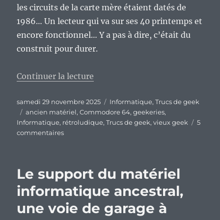
les circuits de la carte mère étaient datés de
1986… Un lecteur qui va sur ses 40 printemps et
encore fonctionnel… Y a pas à dire, c’était du
construit pour durer.
de « Ah, le matériel rétroludique
Continuer la lecture
Publié
Catégories
samedi 29 novembre 2025
Informatique
,
Trucs de geek
le
Étiquettes
ancien matériel
,
Commodore 64
,
geekeries
,
Informatique
,
rétroludique
,
Trucs de geek
,
vieux geek
5
sur
commentaires
Ah,
le
matériel
Le support du matériel
rétroludique
et
informatique ancestral,
son
une voie de garage à
utilisation
:)