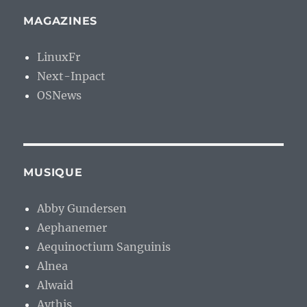
MAGAZINES
LinuxFr
Next-Inpact
OSNews
MUSIQUE
Abby Gundersen
Aephanemer
Aequinoctium Sanguinis
Alnea
Alwaid
Aythis