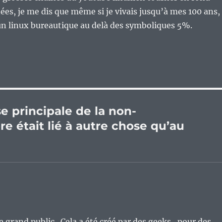
es, je me dis que même si je vivais jusqu’à mes 100 ans,
 un linux bureautique au delà des symboliques 5%.
se principale de la non-
re était lié à autre chose qu’au
re grand public . Cela a été créé par des geeks , pour des