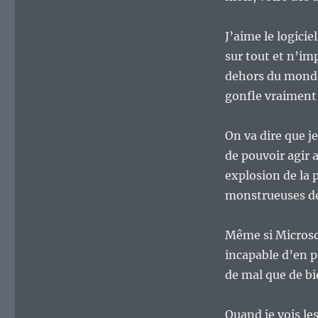
J’aime le logicie
sur tout et n’imp
dehors du monde 
gonfle vraimen
On va dire que je
de pouvoir agir 
explosion de la 
monstrueuses de
Même si Microsof
incapable d’en pr
de mal que de bie
Quand je vois le