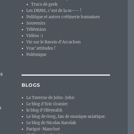
Trucs de geek
Les DRMS, c'est de la m—– !
Politique et autres crétinerie humaines
Souvenirs
Télévision
Vidéos :)
Vie sur le Bassin d'Arcachon
Vrac'attitudes !
Polémique
es
BLOGS
La Taverne de John-John
Le blog d'Eric Granier
s
le blog d'Olivyeahh
Le blog de Greg, fan de musique asiatique.
Le blog de Nicolas Karolak
Parigot-Manchot