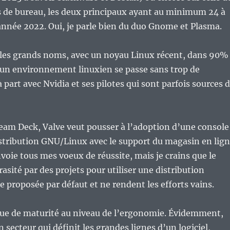
de bureau, les deux principaux ayant au minimum 24 à
année 2022. Oui, je parle bien du duo Gnome et Plasma.
s les grands noms, avec un noyau Linux récent, dans 90%
r un environnement linuxien se passe sans trop de
 part avec Nvidia et ses pilotes qui sont parfois sources 
team Deck, Valve veut pousser à l’adoption d’une console
stribution GNU/Linux avec le support du magasin en lig
nvoie tous mes voeux de réussite, mais je crains que le
rasité par des projets pour utiliser une distribution
le proposée par défaut et ne rendent les efforts vains.
que de maturité au niveau de l’ergonomie. Évidemment,
n secteur qui définit les grandes lignes d’un logiciel,