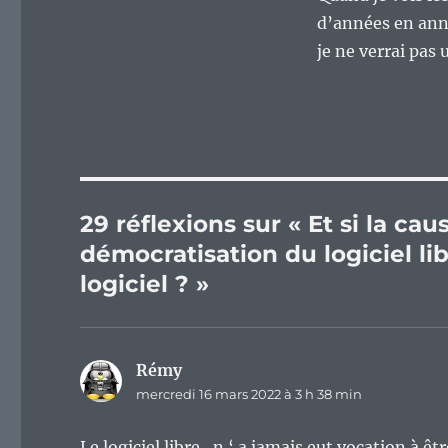
d’années en anné
je ne verrai pas
29 réflexions sur « Et si la cau
démocratisation du logiciel lib
logiciel ? »
Rémy
dit :
mercredi 16 mars 2022 à 3 h 38 min
Le logiciel libre , n ‘ a jamais eut vocation à êt