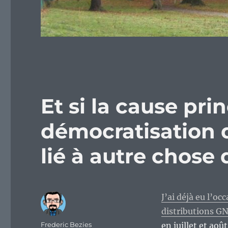
Et si la cause pri
démocratisation du
lié à autre chose 
J’ai déjà eu l’o
distributions G
Auteur
Frederic Bezies
en juillet et aoû