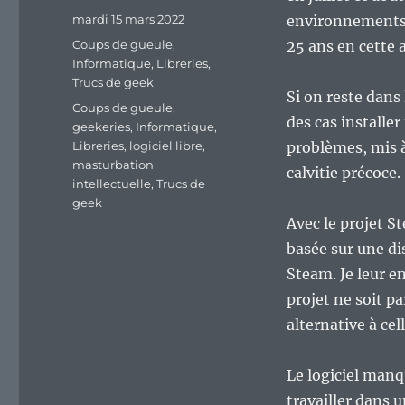
Publié
mardi 15 mars 2022
environnements 
le
Catégories
Coups de gueule
,
25 ans en cette 
Informatique
,
Libreries
,
Trucs de geek
Si on reste dan
Étiquettes
Coups de gueule
,
des cas installe
geekeries
,
Informatique
,
Libreries
,
logiciel libre
,
problèmes, mis à
masturbation
calvitie précoce.
intellectuelle
,
Trucs de
geek
Avec le projet S
basée sur une di
Steam. Je leur e
projet ne soit pa
alternative à cel
Le logiciel man
travailler dans u