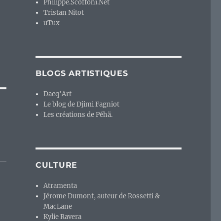
Philippe.Scoffoni.Net
Tristan Nitot
uTux
BLOGS ARTISTIQUES
Dacq'Art
Le blog de Djimi Fagniot
Les créations de Péhä.
CULTURE
Atramenta
Jérome Dumont, auteur de Rossetti &
MacLane
Kylie Ravera