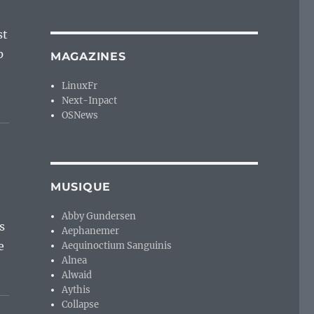
st
p
MAGAZINES
LinuxFr
Next-Inpact
OSNews
MUSIQUE
Abby Gundersen
s
Aephanemer
e
Aequinoctium Sanguinis
Alnea
Alwaid
Aythis
Collapse