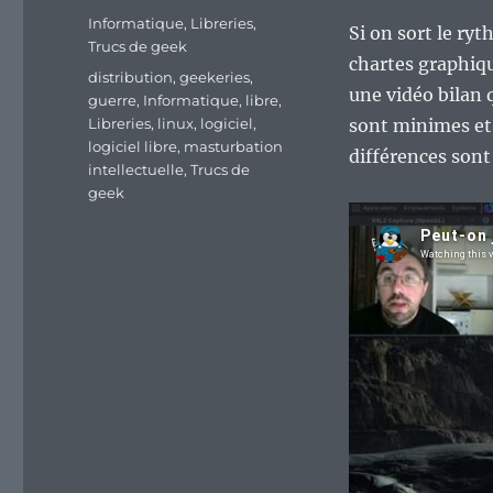
Catégories
Informatique
,
Libreries
,
Si on sort le ry
Trucs de geek
chartes graphiqu
Étiquettes
distribution
,
geekeries
,
une vidéo bilan 
guerre
,
Informatique
,
libre
,
Libreries
,
linux
,
logiciel
,
sont minimes et 
logiciel libre
,
masturbation
différences sont
intellectuelle
,
Trucs de
geek