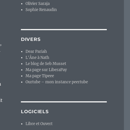
Olivier Saraja
Sophie Renaudin
DIVERS
,
-
Dear Pariah
L'Âne à Nath
Le blog de Seb Musset
Ma page sur LiberaPay
Ma page Tipeee
Ourtube – mon instance peertube
n
it
LOGICIELS
Libre et Ouvert