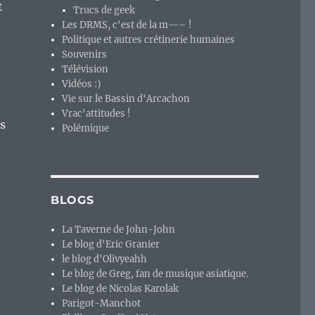
t
Trucs de geek
Les DRMS, c'est de la m—– !
Politique et autres crétinerie humaines
Souvenirs
Télévision
Vidéos :)
Vie sur le Bassin d'Arcachon
Vrac'attitudes !
es
Polémique
BLOGS
La Taverne de John-John
Le blog d'Eric Granier
le blog d'Olivyeahh
Le blog de Greg, fan de musique asiatique.
Le blog de Nicolas Karolak
Parigot-Manchot