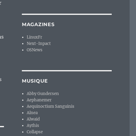
r
MAGAZINES
ns
LinuxFr
Next-Inpact
OSNews
s
MUSIQUE
Abby Gundersen
Aephanemer
Aequinoctium Sanguinis
Alnea
Alwaid
Aythis
Collapse