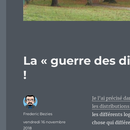
La « guerre des dis
!
Je l’ai précisé d
les distribution
Auteur
Frederic Bezies
les différents l
Publié
vendredi 16 novembre
chose qui différ
le
2018