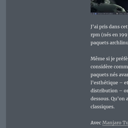
J’ai pris dans c
rpm (nés en 1993
paquets archlinu
Même si je préf
considère comme 
paquets nés avant
l’esthétique – e
distribution – on
dessous. Qu’on a
classiques.
Avec
Manjaro T