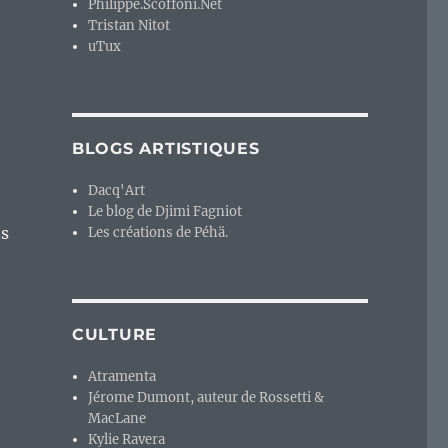
Philippe.Scoffoni.Net
Tristan Nitot
uTux
BLOGS ARTISTIQUES
Dacq'Art
Le blog de Djimi Fagniot
ns
Les créations de Péhä.
CULTURE
Atramenta
Jérome Dumont, auteur de Rossetti &
MacLane
Kylie Ravera