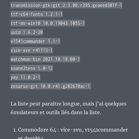
transmission-gtk-git 2:3.00.r395.geaeed301f-1
ttf-c64-fonts 1.2.1-1
ttf-ms-win10 10.0.19043.1055-1
uuid 1.6.2-20
v1541commander 1.1-1
vice-svn r41113-1
watchman-bin 2021.10.18.00-1
xsane2tess 1.0-12
yay 11.0.2-1
zesarux-git 10.0.r41.g282670ac-1
La liste peut paraitre longue, mais j’ai quelques
émulateurs et outils liés dans la liste.
Commodore 64 : vice-svn, v1541commander
et droid64