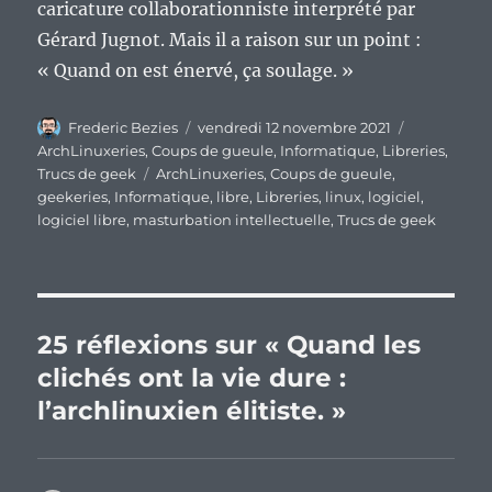
caricature collaborationniste interprété par
Gérard Jugnot. Mais il a raison sur un point :
« Quand on est énervé, ça soulage. »
Auteur
Publié
Catégories
Frederic Bezies
vendredi 12 novembre 2021
le
ArchLinuxeries
,
Coups de gueule
,
Informatique
,
Libreries
,
Étiquettes
Trucs de geek
ArchLinuxeries
,
Coups de gueule
,
geekeries
,
Informatique
,
libre
,
Libreries
,
linux
,
logiciel
,
logiciel libre
,
masturbation intellectuelle
,
Trucs de geek
25 réflexions sur « Quand les
clichés ont la vie dure :
l’archlinuxien élitiste. »