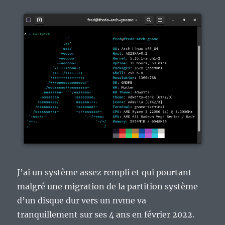
J’ai un système assez rempli et qui pourtant
malgré une migration de la partition système
d’un disque dur vers un nvme va
tranquillement sur ses 4 ans en février 2022.