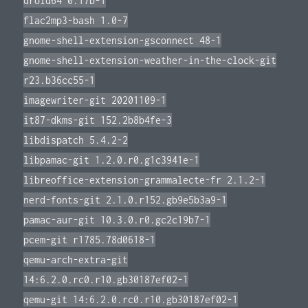
droid64 0.17b-1
flac2mp3-bash 1.0-7
gnome-shell-extension-gsconnect 48-1
gnome-shell-extension-weather-in-the-clock-git
r23.b36cc55-1
imagewriter-git 20201109-1
it87-dkms-git 152.2b8b4fe-3
libdispatch 5.4.2-2
libpamac-git 1.2.0.r0.g1c3941e-1
libreoffice-extension-grammalecte-fr 2.1.2-1
nerd-fonts-git 2.1.0.r152.gb9e5b3a9-1
pamac-aur-git 10.3.0.r0.gc2c19b7-1
pcem-git r1785.78d0618-1
qemu-arch-extra-git
14:6.2.0.rc0.r10.gb30187ef02-1
qemu-git 14:6.2.0.rc0.r10.gb30187ef02-1