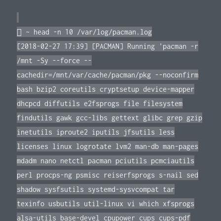
 ~ head -n 10 /var/log/pacman.log
[2018-02-27 17:39] [PACMAN] Running 'pacman -r
/mnt -Sy --force --
cachedir=/mnt/var/cache/pacman/pkg --noconfirm
bash bzip2 coreutils cryptsetup device-mapper
dhcpcd diffutils e2fsprogs file filesystem
findutils gawk gcc-libs gettext glibc grep gzip
inetutils iproute2 iputils jfsutils less
licenses linux logrotate lvm2 man-db man-pages
mdadm nano netctl pacman pciutils pcmciautils
perl procps-ng psmisc reiserfsprogs s-nail sed
shadow sysfsutils systemd-sysvcompat tar
texinfo usbutils util-linux vi which xfsprogs
alsa-utils base-devel cpupower cups cups-pdf