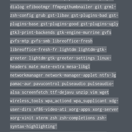
dialog efibootmgr ffmpegthumbnailer git grml-
zsh-config grub gst-libav gst-plugins-bad gst-
plugins-base gst-plugins-good gst-plugins-ugly
gtk3-print-backends gtk-engine-murrine gvfs
gvfs-mtp gvfs-smb libreoffice-fresh
libreoffice-fresh-fr lightdm lightdm-gtk-
greeter lightdm-gtk-greeter-settings linux-
headers mate mate-extra mesa-libgl
networkmanager network-manager-applet ntfs-3g
pamac-aur pavucontrol pulseaudio pulseaudio-
alsa screenfetch ttf-dejavu unzip vim wget
wireless_tools wpa_actiond wpa_supplicant xdg-
user-dirs xf86-video-ati xorg-apps xorg-server
xorg-xinit xterm zsh zsh-completions zsh-
syntax-highlighting'