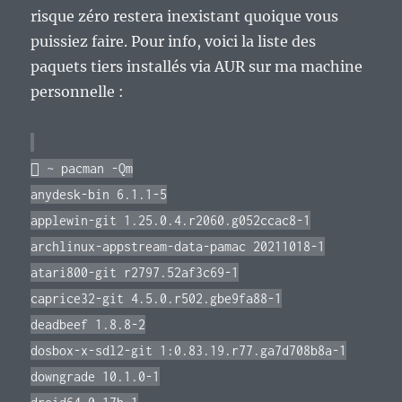
risque zéro restera inexistant quoique vous
puissiez faire. Pour info, voici la liste des
paquets tiers installés via AUR sur ma machine
personnelle :
 ~ pacman -Qm
anydesk-bin 6.1.1-5
applewin-git 1.25.0.4.r2060.g052ccac8-1
archlinux-appstream-data-pamac 20211018-1
atari800-git r2797.52af3c69-1
caprice32-git 4.5.0.r502.gbe9fa88-1
deadbeef 1.8.8-2
dosbox-x-sdl2-git 1:0.83.19.r77.ga7d708b8a-1
downgrade 10.1.0-1