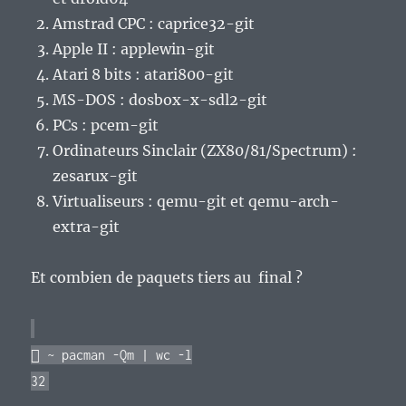
Amstrad CPC : caprice32-git
Apple II : applewin-git
Atari 8 bits : atari800-git
MS-DOS : dosbox-x-sdl2-git
PCs : pcem-git
Ordinateurs Sinclair (ZX80/81/Spectrum) :
zesarux-git
Virtualiseurs : qemu-git et qemu-arch-
extra-git
Et combien de paquets tiers au final ?
 ~ pacman -Qm | wc -l
32