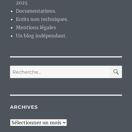
2025
Documentations.
Ecrits non techniques.
Mentions légales
Un blog indépendant.
RE
Recherche
pour :
ARCHIVES
Archives