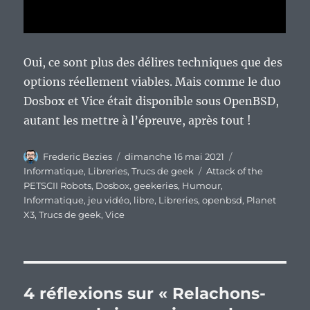
Oui, ce sont plus des délires techniques que des
options réellement viables. Mais comme le duo
Dosbox et Vice était disponible sous OpenBSD,
autant les mettre à l’épreuve, après tout !
Auteur
Publié
Catégories
Frederic Bezies
dimanche 16 mai 2021
le
Étiquettes
Informatique
,
Libreries
,
Trucs de geek
Attack of the
PETSCII Robots
,
Dosbox
,
geekeries
,
Humour
,
Informatique
,
jeu vidéo
,
libre
,
Libreries
,
openbsd
,
Planet
X3
,
Trucs de geek
,
Vice
4 réflexions sur « Relachons-