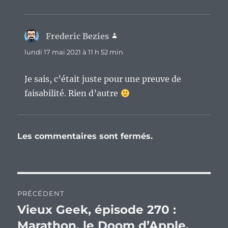
Frederic Bezies
dit :
lundi 17 mai 2021 à 11 h 52 min
Je sais, c’était juste pour une preuve de
faisabilité. Rien d’autre
Les commentaires sont fermés.
Navigation
PRÉCÉDENT
de
Vieux Geek, épisode 270 :
Publication
précédente :
Marathon, le Doom d’Apple.
l’article