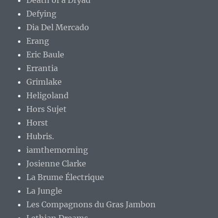
Death of a Dryad
Defying
Dia Del Mercado
Erang
Eric Baule
Errantia
Grimlake
Heligoland
Hors Sujet
Horst
Hubris.
iamthemorning
Josienne Clarke
La Brume Électrique
La Jungle
Les Compagnons du Gras Jambon