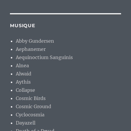
MUSIQUE
Abby Gundersen
Aephanemer
Aequinoctium Sanguinis
Alnea
Alwaid
Aythis
Collapse
Cosmic Birds
Cosmic Ground
Cyclocosmia
Dayazell