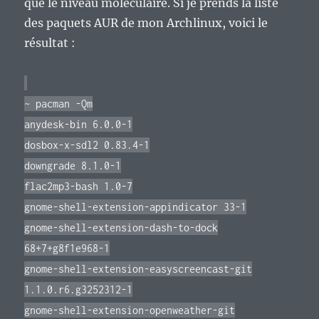
que le niveau moléculaire. Si je prends la liste
des paquets AUR de mon Archlinux, voici le
résultat :
~ pacman -Qm
anydesk-bin 6.0.0-1
dosbox-x-sdl2 0.83.4-1
downgrade 8.1.0-1
flac2mp3-bash 1.0-7
gnome-shell-extension-appindicator 33-1
gnome-shell-extension-dash-to-dock
68+7+g8f1e968-1
gnome-shell-extension-easyscreencast-git
1.1.0.r6.g3252312-1
gnome-shell-extension-openweather-git