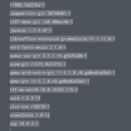
r1088.7a9236a-1
imagewriter-git 20190501-1
it87-dkms-git 148.40bec4b-1
javacpc 1:2.9.8f-1
libreoffice-extension-grammalecte-fr 1.11.0-1
nerd-fonts-meslo 2.1.0-1
pamac-aur-git 9.5.7.r5.g647b30b-1
pcem-git r1575.9b737f6-1
qemu-arch-extra-git 11:5.1.0.r0.gd0ed6a69d3-1
qemu-git 11:5.1.0.r0.gd0ed6a69d3-1
ttf-ms-win10 10.0.18362.116-2
uuid 1.6.2-19
vice-svn r38378-1
xsane2tess 1.0-12
yay 10.0.3-1