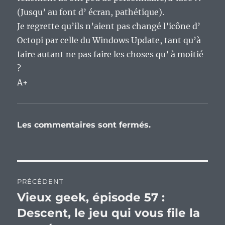
(Jusqu’ au font d’ écran, pathétique).
Je regrette qu’ils n’aient pas changé l’icône d’
Octopi par celle du Windows Update, tant qu’à
faire autant ne pas faire les choses qu’ à moitié
?
A+
Les commentaires sont fermés.
Navigation
PRÉCÉDENT
de
Vieux geek, épisode 57 :
Publication
précédente :
Descent, le jeu qui vous file la
l’article