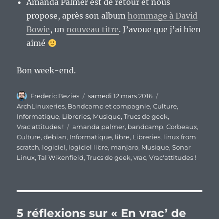
Amanda Palmer est de retour et nous
propose, après son album
hommage à David
Bowie
, un
nouveau titre
. J’avoue que j’ai bien
aimé
Bon week-end.
Auteur
Publié
Catégories
Frederic Bezies
samedi 12 mars 2016
le
ArchLinuxeries
,
Bandcamp et compagnie
,
Culture
,
Informatique
,
Libreries
,
Musique
,
Trucs de geek
,
Étiquettes
Vrac'attitudes !
amanda palmer
,
bandcamp
,
Corbeaux
,
Culture
,
debian
,
Informatique
,
libre
,
Libreries
,
linux from
scratch
,
logiciel
,
logiciel libre
,
manjaro
,
Musique
,
Sonar
Linux
,
Tal Wikenfield
,
Trucs de geek
,
vrac
,
Vrac'attitudes !
5 réflexions sur « En vrac’ de