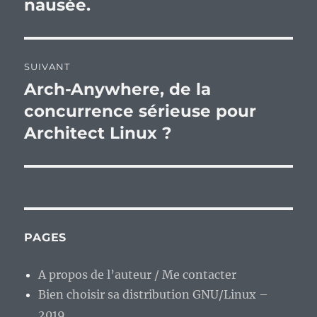
nausée.
SUIVANT
Arch-Anywhere, de la
Publication
suivante :
concurrence sérieuse pour
Architect Linux ?
PAGES
A propos de l’auteur / Me contacter
Bien choisir sa distribution GNU/Linux –
2019