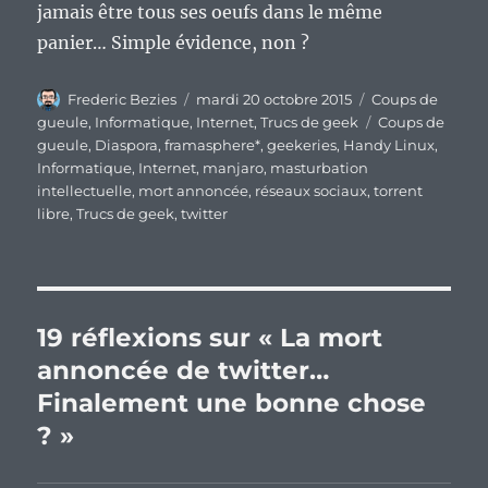
jamais être tous ses oeufs dans le même
panier… Simple évidence, non ?
Auteur
Publié
Catégories
Frederic Bezies
mardi 20 octobre 2015
Coups de
le
Étiquettes
gueule
,
Informatique
,
Internet
,
Trucs de geek
Coups de
gueule
,
Diaspora
,
framasphere*
,
geekeries
,
Handy Linux
,
Informatique
,
Internet
,
manjaro
,
masturbation
intellectuelle
,
mort annoncée
,
réseaux sociaux
,
torrent
libre
,
Trucs de geek
,
twitter
19 réflexions sur « La mort
annoncée de twitter…
Finalement une bonne chose
? »