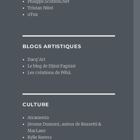
Philippe.Scoffoni.Net
Tristan Nitot
uTux
BLOGS ARTISTIQUES
Dacq'Art
Le blog de Djimi Fagniot
Les créations de Péhä.
CULTURE
Atramenta
Jérome Dumont, auteur de Rossetti &
MacLane
Kylie Ravera