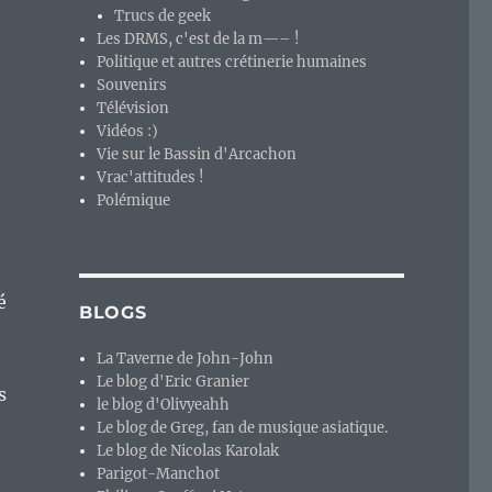
Trucs de geek
Les DRMS, c'est de la m—– !
Politique et autres crétinerie humaines
Souvenirs
Télévision
Vidéos :)
Vie sur le Bassin d'Arcachon
Vrac'attitudes !
Polémique
é
BLOGS
La Taverne de John-John
Le blog d'Eric Granier
s
le blog d'Olivyeahh
Le blog de Greg, fan de musique asiatique.
Le blog de Nicolas Karolak
Parigot-Manchot