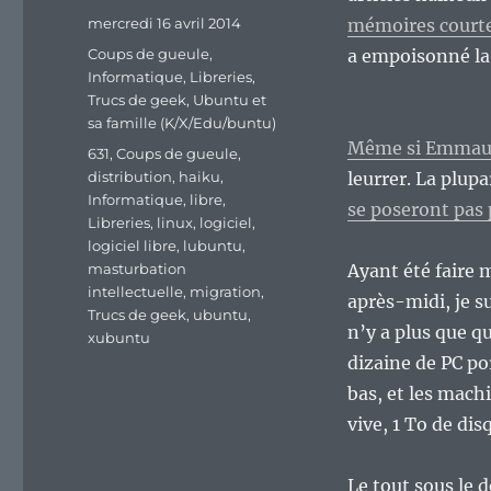
Publié
mercredi 16 avril 2014
mémoires courtes
le
Catégories
Coups de gueule
,
a empoisonné la 
Informatique
,
Libreries
,
Trucs de geek
,
Ubuntu et
sa famille (K/X/Edu/buntu)
Même si Emmaubu
Étiquettes
631
,
Coups de gueule
,
distribution
,
haiku
,
leurrer. La plup
Informatique
,
libre
,
se poseront pas 
Libreries
,
linux
,
logiciel
,
logiciel libre
,
lubuntu
,
masturbation
Ayant été faire 
intellectuelle
,
migration
,
après-midi, je s
Trucs de geek
,
ubuntu
,
n’y a plus que q
xubuntu
dizaine de PC po
bas, et les mach
vive, 1 To de dis
Le tout sous le 