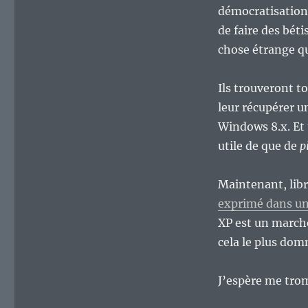
démocratisation d
de faire des béti
chose étrange qu
Ils trouveront t
leur récupérer u
Windows 8.x. Et 
utile de que de
p
Maintenant, lib
exprimé dans un 
XP est un marc
cela le plus dom
J’espère me tr