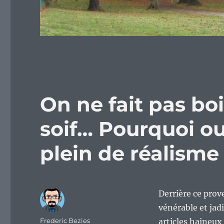
On ne fait pas bo
soif… Pourquoi ou
plein de réalisme
Derrière ce prov
vénérable et jad
Auteur
Frederic Bezies
articles haineux