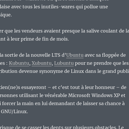
laise avec tous les inutiles-wares qui pollue une
sique.
er que les vendeurs avaient presque la salive coulant de l
t à leur prime de fin de mois.
 la sortie de la nouvelle LTS d’
Ubuntu
avec sa floppée de
les :
Kubuntu
,
Xubuntu
,
Lubuntu
pour ne prendre que les
tribution devenue synonyme de Linux dans le grand publi
xien(ne)s essayeront – et c’est tout à leur honneur – de
rsonnes utilisant le vénérable Microsoft Windows XP et
i forcer la main en lui demandant de laisser sa chance à
n GNU/Linux.
isque de se casser les dents sur plusieurs obstacles. Le