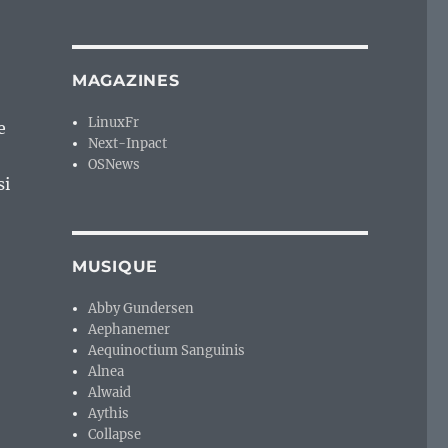
MAGAZINES
LinuxFr
e
Next-Inpact
OSNews
si
MUSIQUE
Abby Gundersen
Aephanemer
Aequinoctium Sanguinis
Alnea
Alwaid
Aythis
Collapse