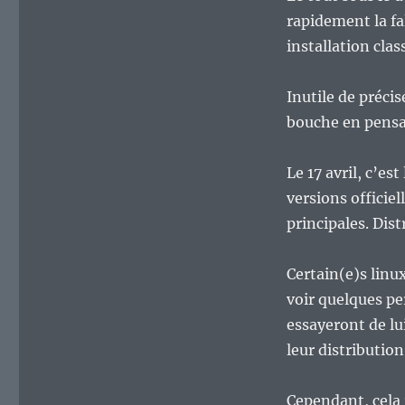
rapidement la fa
installation clas
Inutile de précis
bouche en pensan
Le 17 avril, c’est
versions officiel
principales. Dis
Certain(e)s linu
voir quelques pe
essayeront de lu
leur distributio
Cependant, cela r