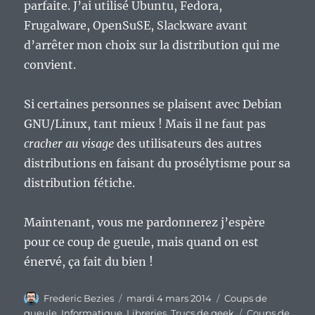
parfaite. J’ai utilisé Ubuntu, Fedora,
Frugalware, OpenSuSE, Slackware avant
d’arrêter mon choix sur la distribution qui me
convient.
Si certaines personnes se plaisent avec Debian
GNU/Linux, tant mieux ! Mais il ne faut pas
cracher au visage
des utilisateurs des autres
distributions en faisant du prosélytisme pour sa
distribution fétiche.
Maintenant, vous me pardonnerez j’espère
pour ce coup de gueule, mais quand on est
énervé, ça fait du bien !
Auteur
Publié
Catégories
Frederic Bezies
mardi 4 mars 2014
Coups de
le
Étiquettes
gueule
,
Informatique
,
Libreries
,
Trucs de geek
Coups de