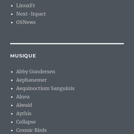
LinuxFr
Next-Inpact
OSNews
MUSIQUE
Abby Gundersen
Aephanemer
Aequinoctium Sanguinis
Alnea
Alwaid
Aythis
Collapse
Cosmic Birds