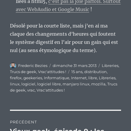
liées à html5,
c’est pas la joie parfois. Surtout
avec WebAudio et Google Music
!
Désolé pour la courte liste, mais j’en ai ma
claque des changements d’heures qui foutent
le système digestif en l’air pour un gain qui est
nul (au sens étymologique du terme).
Auteur
Publié
Catégories
Frederic Bezies
dimanche 31 mars 2013
Libreries
,
le
Étiquettes
Trucs de geek
,
Vrac'attitudes !
15 ans
,
distribution
,
firefox
,
geekeries
,
Informatique
,
Internet
,
libre
,
Libreries
,
linux
,
logiciel
,
logiciel libre
,
manjaro linux
,
mozilla
,
Trucs
de geek
,
vrac
,
Vrac'attitudes !
Navigation
PRÉCÉDENT
de
Publication