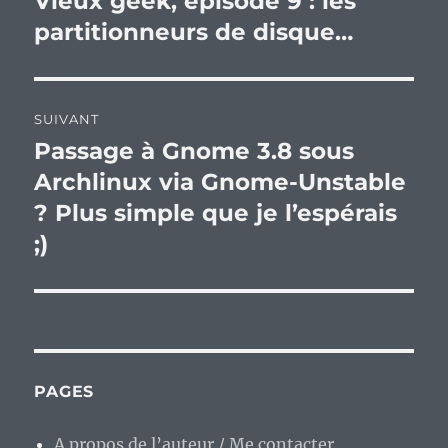
Vieux geek, épisode 9 : les
précédente :
partitionneurs de disque…
l’article
SUIVANT
Passage à Gnome 3.8 sous
Publication
suivante :
Archlinux via Gnome-Unstable
? Plus simple que je l’espérais
;)
PAGES
A propos de l’auteur / Me contacter