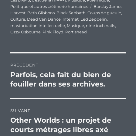
Les DRMS, c'est de la m----- !
,
Musique
,
Polémique
,
Étiquettes
Politique et autres crétinerie humaines
Barclay James
Harvest
,
Beth Gibbons
,
Black Sabbath
,
Coups de gueule
,
Culture
,
Dead Can Dance
,
Internet
,
Led Zeppelin
,
masturbation intellectuelle
,
Musique
,
nine inch nails
,
Ozzy Osbourne
,
Pink Floyd
,
Portishead
Navigation
PRÉCÉDENT
de
Parfois, cela fait du bien de
Publication
précédente :
fouiller dans ses archives.
l’article
SUIVANT
Other Worlds : un projet de
Publication
suivante :
courts métrages libres axé