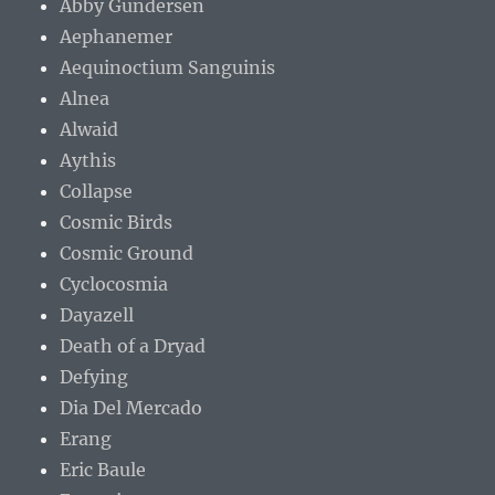
Abby Gundersen
Aephanemer
Aequinoctium Sanguinis
Alnea
Alwaid
Aythis
Collapse
Cosmic Birds
Cosmic Ground
Cyclocosmia
Dayazell
Death of a Dryad
Defying
Dia Del Mercado
Erang
Eric Baule