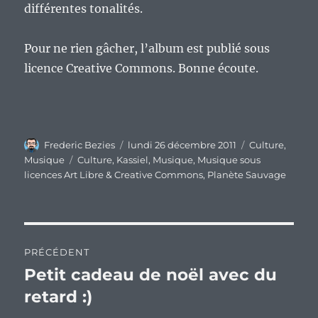
différentes tonalités.
Pour ne rien gâcher, l’album est publié sous
licence Creative Commons. Bonne écoute.
Auteur
Publié
Catégories
Frederic Bezies
lundi 26 décembre 2011
Culture
,
le
Étiquettes
Musique
Culture
,
Kassiel
,
Musique
,
Musique sous
licences Art Libre & Creative Commons
,
Planète Sauvage
Navigation
PRÉCÉDENT
de
Petit cadeau de noël avec du
Publication
précédente :
retard :)
l’article