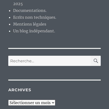
2025
Documentations.
Ecrits non techniques.
Mentions légales
Un blog indépendant.
RE
Recherche
pour :
ARCHIVES
Archives