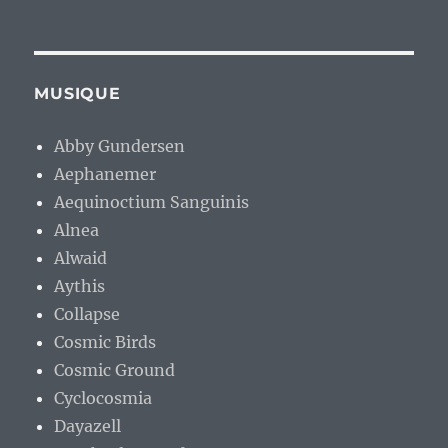
MUSIQUE
Abby Gundersen
Aephanemer
Aequinoctium Sanguinis
Alnea
Alwaid
Aythis
Collapse
Cosmic Birds
Cosmic Ground
Cyclocosmia
Dayazell