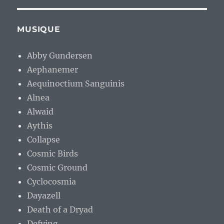
MUSIQUE
Abby Gundersen
Aephanemer
Aequinoctium Sanguinis
Alnea
Alwaid
Aythis
Collapse
Cosmic Birds
Cosmic Ground
Cyclocosmia
Dayazell
Death of a Dryad
Defying