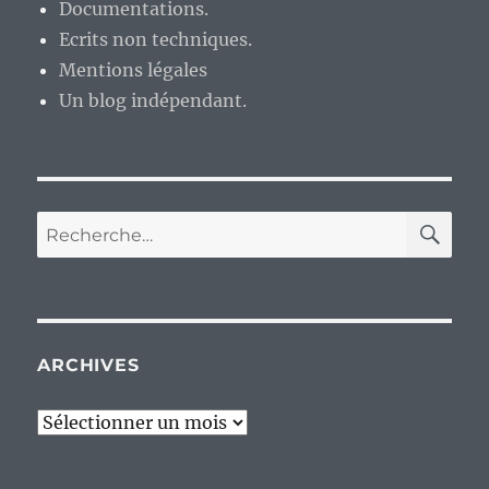
Documentations.
Ecrits non techniques.
Mentions légales
Un blog indépendant.
RE
Recherche
pour :
ARCHIVES
Archives