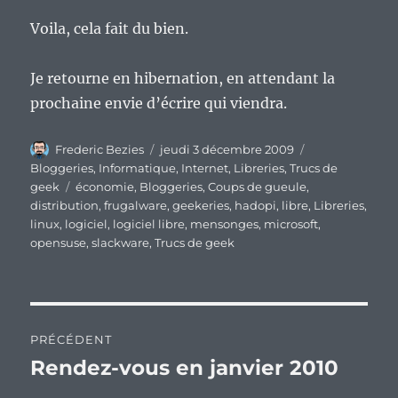
Voila, cela fait du bien.
Je retourne en hibernation, en attendant la
prochaine envie d’écrire qui viendra.
Auteur
Publié
Catégories
Frederic Bezies
jeudi 3 décembre 2009
le
Bloggeries
,
Informatique
,
Internet
,
Libreries
,
Trucs de
Étiquettes
geek
économie
,
Bloggeries
,
Coups de gueule
,
distribution
,
frugalware
,
geekeries
,
hadopi
,
libre
,
Libreries
,
linux
,
logiciel
,
logiciel libre
,
mensonges
,
microsoft
,
opensuse
,
slackware
,
Trucs de geek
Navigation
PRÉCÉDENT
de
Rendez-vous en janvier 2010
Publication
précédente :
l’article