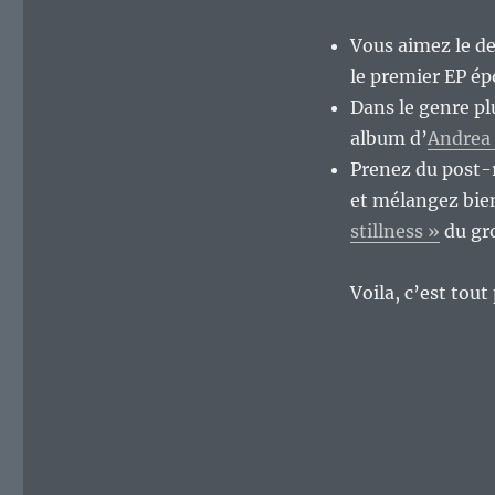
Vous aimez le de
le premier EP é
Dans le genre pl
album d’
Andrea 
Prenez du post-r
et mélangez bien
stillness »
du gro
Voila, c’est tou