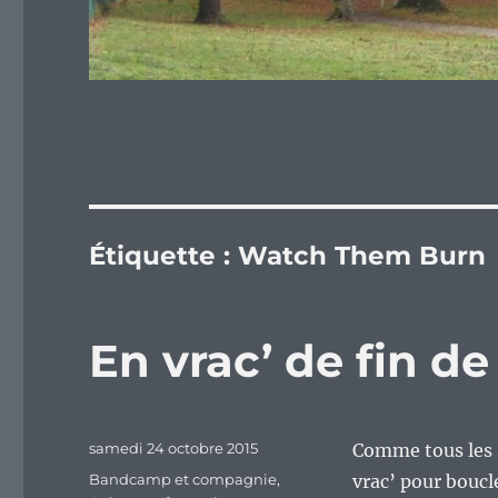
Étiquette :
Watch Them Burn
En vrac’ de fin d
Publié
samedi 24 octobre 2015
Comme tous les 
le
Catégories
Bandcamp et compagnie
,
vrac’ pour boucl