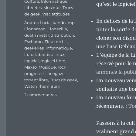
Culture
,
Informatique
,
qu’est le logiciel
Libreries
,
Musique
,
Trucs
de geek
,
Vrac'attitudes !
En dehors de la f
Étiquettes
Andrea Lucia
,
bandcamp
,
Cinnamon
,
Clonezilla
,
noter la sortie d
death metal
,
distribution
,
cloner son disque
Eschaton
,
Fleur de Lis
,
une base Debian
geekeries
,
Informatique
,
libre
,
Libreries
,
linux
,
L’équipe de la L
logiciel
,
logiciel libre
,
réservé pour le
Maxso
,
Musique
,
rock
annonce la publi
progressif
,
shoegaze
,
torrent libre
,
Trucs de geek
,
Un nouveau venu
Watch Them Burn
souhaite une bo
sur
2 commentaires
Un nouveau forum
En
récemment :
Tor
vrac’
de
fin
Passons à la cult
de
vraiment grand 
semaine.