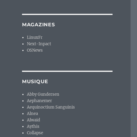
MAGAZINES
LinuxFr
Next-Inpact
OSNews
MUSIQUE
Abby Gundersen
Aephanemer
Aequinoctium Sanguinis
Alnea
Alwaid
Aythis
Collapse