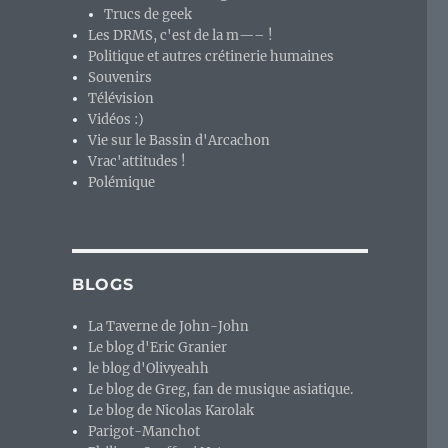
Trucs de geek
Les DRMS, c'est de la m—– !
Politique et autres crétinerie humaines
Souvenirs
Télévision
Vidéos :)
Vie sur le Bassin d'Arcachon
Vrac'attitudes !
Polémique
BLOGS
La Taverne de John-John
Le blog d'Eric Granier
le blog d'Olivyeahh
Le blog de Greg, fan de musique asiatique.
Le blog de Nicolas Karolak
Parigot-Manchot