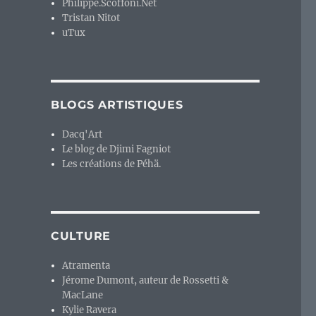
Philippe.Scoffoni.Net
Tristan Nitot
uTux
BLOGS ARTISTIQUES
Dacq'Art
Le blog de Djimi Fagniot
Les créations de Péhä.
CULTURE
Atramenta
Jérome Dumont, auteur de Rossetti &
MacLane
Kylie Ravera