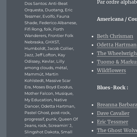
Par ordre alphab
Dos Santos: Anti-Beat
Orquesta
,
Duotang
,
Eric
Tessmer
,
Evolfo
,
Fauna
Americana / Cou
Shade
,
Federico Albanese
,
Fifi Rong
,
folk
,
Forth
Wanderers
,
Frontier Folk
Beth Chrisman
Nebraska
,
GHXST
,
Odetta Hartman
Humboldt
,
Jacob Collier
,
The Wheelwrigh
Jazz
,
Jeff Lofton
,
Kay
Odissey
,
Kevlar
,
Lilly
Tuomo & Marku
among clouds
,
métal
,
Wildflowers
Mammút
,
Martin
Kohlstedt
,
Massive Scar
Era
,
Moses Boyd Exodus
,
Blues-Rock :
Mother Falcon
,
Musique
,
My Education
,
Native
Breanna Barbar
Dancer
,
Odetta Hartman
,
Pastel Ghost
,
post-rock
,
Dave Cavalier
progressif
,
punk
,
Queen Of
Eric Tessmer
Jeans
,
rock
,
Screamin' J
,
The Ghost Wolv
Slingshot Dakota
,
Small