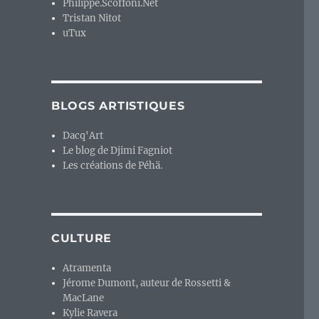
Philippe.Scoffoni.Net
Tristan Nitot
uTux
BLOGS ARTISTIQUES
Dacq'Art
Le blog de Djimi Fagniot
Les créations de Péhä.
CULTURE
Atramenta
Jérome Dumont, auteur de Rossetti &
MacLane
Kylie Ravera