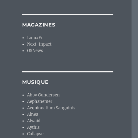
MAGAZINES
LinuxFr
Next-Inpact
OSNews
MUSIQUE
Abby Gundersen
Aephanemer
Aequinoctium Sanguinis
Alnea
Alwaid
Aythis
Collapse