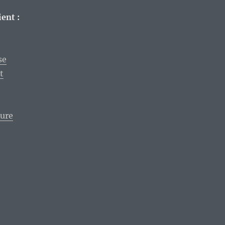
ent :
se
t
de « SxSW édition 2017 : Encore une mine d’or music
ture