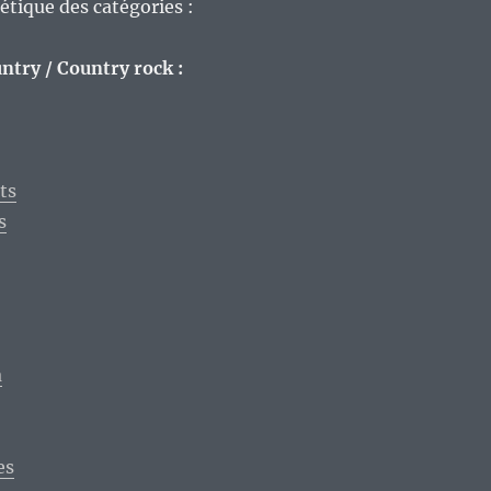
étique des catégories :
ntry / Country rock :
ts
s
a
es