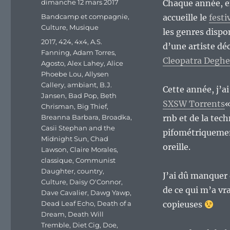
Publié
dimanche 12 mars 2017
Chaque année, en
le
Catégories
Bandcamp et compagnie
,
accueille le
fest
Culture
,
Musique
les genres dispo
Étiquettes
2017
,
424
,
4x4
,
A.S.
d’une artiste déc
Fanning
,
Adam Torres
,
Cleopatra Deghe
Agosto
,
Alex Lahey
,
Alice
Phoebe Lou
,
Allysen
Callery
,
ambiant
,
B.J.
Cette année, j’ai
Jansen
,
Bad Pop
,
Beth
SXSW Torrents
«
Chrisman
,
Big Thief
,
Breanna Barbara
,
Broadka
,
rnb et de la tec
Casii Stephan and the
pifométriquement
Midnight Sun
,
Chad
oreille.
Lawson
,
Claire Morales
,
classique
,
Communist
Daughter
,
country
,
J’ai dû manquer 
Culture
,
Daisy O'Connor
,
de ce qui m’a vr
Dave Cavalier
,
Dawg Yawp
,
Dead Leaf Echo
,
Death of a
copieuses
Dream
,
Death Will
Tremble
,
Diet Cig
,
Doe
,