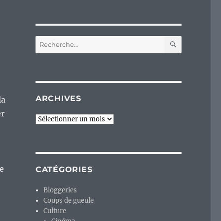
RECHERC
Recherche
pour :
ARCHIVES
la
er
Archives
e
CATÉGORIES
Bloggeries
Coups de gueule
Culture