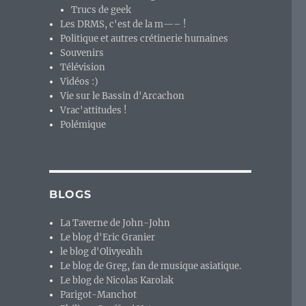
Trucs de geek
Les DRMS, c'est de la m—– !
Politique et autres crétinerie humaines
Souvenirs
Télévision
Vidéos :)
Vie sur le Bassin d'Arcachon
Vrac'attitudes !
Polémique
ale en direct du Texas
»
BLOGS
La Taverne de John-John
Le blog d'Eric Granier
le blog d'Olivyeahh
Le blog de Greg, fan de musique asiatique.
Le blog de Nicolas Karolak
Parigot-Manchot