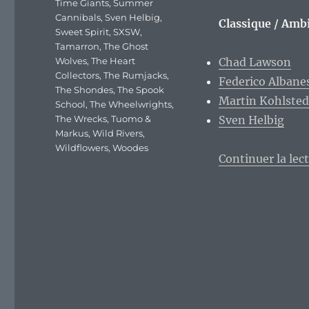
Time Giants
,
Summer
Cannibals
,
Sven Helbig
,
Classique / Ambi
Sweet Spirit
,
SXSW
,
Tamarron
,
The Ghost
Wolves
,
The Heart
Chad Lawson
Collectors
,
The Rumjacks
,
Federico Albane
The Shondes
,
The Spook
Martin Kohlsted
School
,
The Wheelwrights
,
The Wrecks
,
Tuomo &
Sven Helbig
Markus
,
Wild Rivers
,
Wildflowers
,
Woodes
Continuer la lec