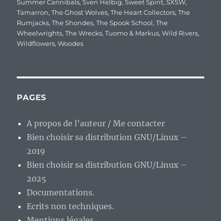
Summer Cannibals
,
Sven Helbig
,
Sweet Spirit
,
SXSW
,
Tamarron
,
The Ghost Wolves
,
The Heart Collectors
,
The
Rumjacks
,
The Shondes
,
The Spook School
,
The
Wheelwrights
,
The Wrecks
,
Tuomo & Markus
,
Wild Rivers
,
Wildflowers
,
Woodes
PAGES
A propos de l’auteur / Me contacter
Bien choisir sa distribution GNU/Linux –
2019
Bien choisir sa distribution GNU/Linux –
2025
Documentations.
Ecrits non techniques.
Mentions légales