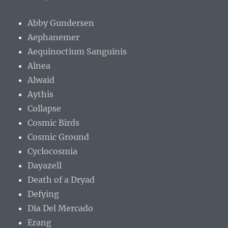
Abby Gundersen
Aephanemer
Aequinoctium Sanguinis
Alnea
Alwaid
Aythis
Collapse
Cosmic Birds
Cosmic Ground
Cyclocosmia
Dayazell
Death of a Dryad
Defying
Dia Del Mercado
Erang