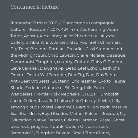
de « SxSW édition 2017 : Encore
Continuer la lecture
Publié
Catégories
dimanche 12 mars 2017
Bandcamp et compagnie
,
le
Étiquettes
Culture
,
Musique
2017
,
424
,
4x4
,
A.S. Fanning
,
Adam
Torres
,
Agosto
,
Alex Lahey
,
Alice Phoebe Lou
,
Allysen
Callery
,
ambiant
,
B.J. Jansen
,
Bad Pop
,
Beth Chrisman
,
Big Thief
,
Breanna Barbara
,
Broadka
,
Casii Stephan and
the Midnight Sun
,
Chad Lawson
,
Claire Morales
,
classique
,
Communist Daughter
,
country
,
Culture
,
Daisy O'Connor
,
Dave Cavalier
,
Dawg Yawp
,
Dead Leaf Echo
,
Death of a
Dream
,
Death Will Tremble
,
Diet Cig
,
Doe
,
Dos Santos:
Anti-Beat Orquesta
,
Duotang
,
Eric Tessmer
,
Evolfo
,
Fauna
Shade
,
Federico Albanese
,
Fifi Rong
,
folk
,
Forth
Wanderers
,
Frontier Folk Nebraska
,
GHXST
,
Humboldt
,
Jacob Collier
,
Jazz
,
Jeff Lofton
,
Kay Odissey
,
Kevlar
,
Lilly
among clouds
,
métal
,
Mammút
,
Martin Kohlstedt
,
Massive
Scar Era
,
Moses Boyd Exodus
,
Mother Falcon
,
Musique
,
My
Education
,
Native Dancer
,
Odetta Hartman
,
Pastel Ghost
,
post-rock
,
progressif
,
punk
,
Queen Of Jeans
,
rock
,
Screamin' J
,
Slingshot Dakota
,
Small Time Giants
,