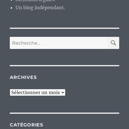
Un blog indépendant.
RE
Recherche
pour :
ARCHIVES
Archives
CATÉGORIES