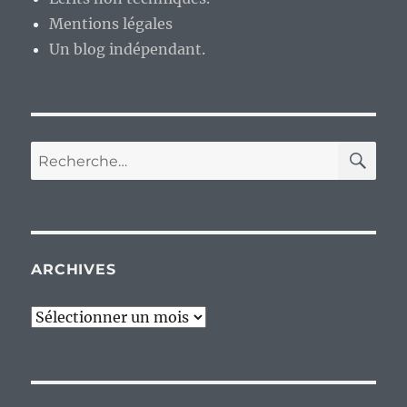
Mentions légales
Un blog indépendant.
RE
Recherche
pour :
ARCHIVES
Archives