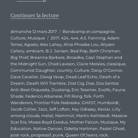
de « SxSW édition 2017 : Encore
Continuer la lecture
Publié
Catégories
dimanche 12 mars 2017
Bandcamp et compagnie
,
le
Étiquettes
Culture
,
Musique
2017
,
424
,
4x4
,
A.S. Fanning
,
Adam
Torres
,
Agosto
,
Alex Lahey
,
Alice Phoebe Lou
,
Allysen
Callery
,
ambiant
,
B.J. Jansen
,
Bad Pop
,
Beth Chrisman
,
Big Thief
,
Breanna Barbara
,
Broadka
,
Casii Stephan and
the Midnight Sun
,
Chad Lawson
,
Claire Morales
,
classique
,
Communist Daughter
,
country
,
Culture
,
Daisy O'Connor
,
Dave Cavalier
,
Dawg Yawp
,
Dead Leaf Echo
,
Death of a
Dream
,
Death Will Tremble
,
Diet Cig
,
Doe
,
Dos Santos:
Anti-Beat Orquesta
,
Duotang
,
Eric Tessmer
,
Evolfo
,
Fauna
Shade
,
Federico Albanese
,
Fifi Rong
,
folk
,
Forth
Wanderers
,
Frontier Folk Nebraska
,
GHXST
,
Humboldt
,
Jacob Collier
,
Jazz
,
Jeff Lofton
,
Kay Odissey
,
Kevlar
,
Lilly
among clouds
,
métal
,
Mammút
,
Martin Kohlstedt
,
Massive
Scar Era
,
Moses Boyd Exodus
,
Mother Falcon
,
Musique
,
My
Education
,
Native Dancer
,
Odetta Hartman
,
Pastel Ghost
,
post-rock
,
progressif
,
punk
,
Queen Of Jeans
,
rock
,