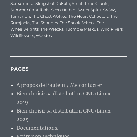
Screamin' J
,
Slingshot Dakota
,
Small Time Giants
,
Summer Cannibals
,
Sven Helbig
,
Sweet Spirit
,
SXSW
,
Tamarron
,
The Ghost Wolves
,
The Heart Collectors
,
The
Rumjacks
,
The Shondes
,
The Spook School
,
The
Wheelwrights
,
The Wrecks
,
Tuomo & Markus
,
Wild Rivers
,
Wildflowers
,
Woodes
PAGES
A propos de l’auteur / Me contacter
Bien choisir sa distribution GNU/Linux –
2019
Bien choisir sa distribution GNU/Linux –
2025
Documentations.
Ecrits non techniques.