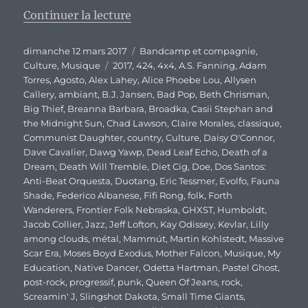
de « SxSW édition 2017 : Encore
Continuer la lecture
Publié
Catégories
dimanche 12 mars 2017
Bandcamp et compagnie
,
le
Étiquettes
Culture
,
Musique
2017
,
424
,
4x4
,
A.S. Fanning
,
Adam
Torres
,
Agosto
,
Alex Lahey
,
Alice Phoebe Lou
,
Allysen
Callery
,
ambiant
,
B.J. Jansen
,
Bad Pop
,
Beth Chrisman
,
Big Thief
,
Breanna Barbara
,
Broadka
,
Casii Stephan and
the Midnight Sun
,
Chad Lawson
,
Claire Morales
,
classique
,
Communist Daughter
,
country
,
Culture
,
Daisy O'Connor
,
Dave Cavalier
,
Dawg Yawp
,
Dead Leaf Echo
,
Death of a
Dream
,
Death Will Tremble
,
Diet Cig
,
Doe
,
Dos Santos:
Anti-Beat Orquesta
,
Duotang
,
Eric Tessmer
,
Evolfo
,
Fauna
Shade
,
Federico Albanese
,
Fifi Rong
,
folk
,
Forth
Wanderers
,
Frontier Folk Nebraska
,
GHXST
,
Humboldt
,
Jacob Collier
,
Jazz
,
Jeff Lofton
,
Kay Odissey
,
Kevlar
,
Lilly
among clouds
,
métal
,
Mammút
,
Martin Kohlstedt
,
Massive
Scar Era
,
Moses Boyd Exodus
,
Mother Falcon
,
Musique
,
My
Education
,
Native Dancer
,
Odetta Hartman
,
Pastel Ghost
,
post-rock
,
progressif
,
punk
,
Queen Of Jeans
,
rock
,
Screamin' J
,
Slingshot Dakota
,
Small Time Giants
,