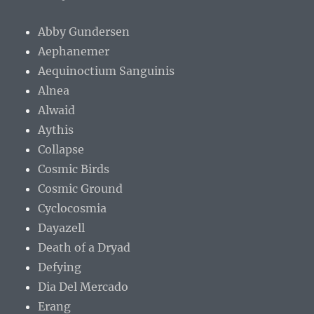
Abby Gundersen
Aephanemer
Aequinoctium Sanguinis
Alnea
Alwaid
Aythis
Collapse
Cosmic Birds
Cosmic Ground
Cyclocosmia
Dayazell
Death of a Dryad
Defying
Dia Del Mercado
Erang