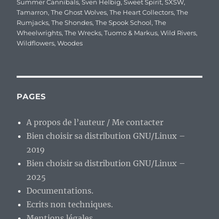
Summer Cannibals
,
Sven Helbig
,
Sweet Spirit
,
SXSW
,
Tamarron
,
The Ghost Wolves
,
The Heart Collectors
,
The
Rumjacks
,
The Shondes
,
The Spook School
,
The
Wheelwrights
,
The Wrecks
,
Tuomo & Markus
,
Wild Rivers
,
Wildflowers
,
Woodes
PAGES
A propos de l’auteur / Me contacter
Bien choisir sa distribution GNU/Linux –
2019
Bien choisir sa distribution GNU/Linux –
2025
Documentations.
Ecrits non techniques.
Mentions légales