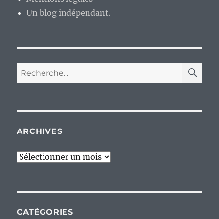
Un blog indépendant.
RE
Recherche
pour :
ARCHIVES
Archives
CATÉGORIES