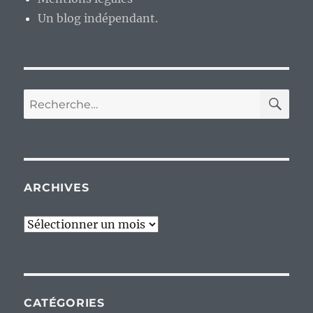
Un blog indépendant.
RE
Recherche
pour :
ARCHIVES
Archives
CATÉGORIES