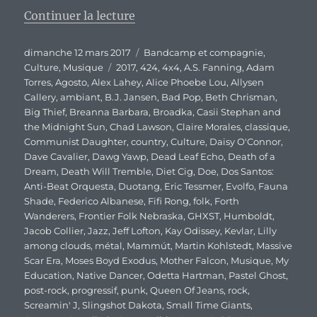
de « SxSW édition 2017 : Encore
Continuer la lecture
Publié
Catégories
dimanche 12 mars 2017
Bandcamp et compagnie
,
le
Étiquettes
Culture
,
Musique
2017
,
424
,
4x4
,
A.S. Fanning
,
Adam
Torres
,
Agosto
,
Alex Lahey
,
Alice Phoebe Lou
,
Allysen
Callery
,
ambiant
,
B.J. Jansen
,
Bad Pop
,
Beth Chrisman
,
Big Thief
,
Breanna Barbara
,
Broadka
,
Casii Stephan and
the Midnight Sun
,
Chad Lawson
,
Claire Morales
,
classique
,
Communist Daughter
,
country
,
Culture
,
Daisy O'Connor
,
Dave Cavalier
,
Dawg Yawp
,
Dead Leaf Echo
,
Death of a
Dream
,
Death Will Tremble
,
Diet Cig
,
Doe
,
Dos Santos:
Anti-Beat Orquesta
,
Duotang
,
Eric Tessmer
,
Evolfo
,
Fauna
Shade
,
Federico Albanese
,
Fifi Rong
,
folk
,
Forth
Wanderers
,
Frontier Folk Nebraska
,
GHXST
,
Humboldt
,
Jacob Collier
,
Jazz
,
Jeff Lofton
,
Kay Odissey
,
Kevlar
,
Lilly
among clouds
,
métal
,
Mammút
,
Martin Kohlstedt
,
Massive
Scar Era
,
Moses Boyd Exodus
,
Mother Falcon
,
Musique
,
My
Education
,
Native Dancer
,
Odetta Hartman
,
Pastel Ghost
,
post-rock
,
progressif
,
punk
,
Queen Of Jeans
,
rock
,
Screamin' J
,
Slingshot Dakota
,
Small Time Giants
,