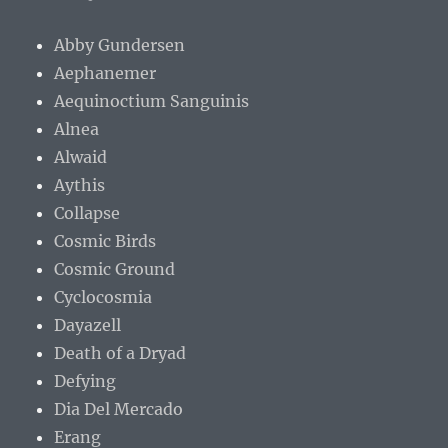
Abby Gundersen
Aephanemer
Aequinoctium Sanguinis
Alnea
Alwaid
Aythis
Collapse
Cosmic Birds
Cosmic Ground
Cyclocosmia
Dayazell
Death of a Dryad
Defying
Dia Del Mercado
Erang