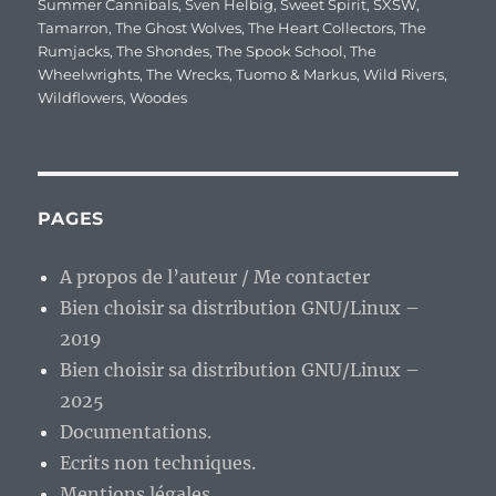
Summer Cannibals
,
Sven Helbig
,
Sweet Spirit
,
SXSW
,
Tamarron
,
The Ghost Wolves
,
The Heart Collectors
,
The
Rumjacks
,
The Shondes
,
The Spook School
,
The
Wheelwrights
,
The Wrecks
,
Tuomo & Markus
,
Wild Rivers
,
Wildflowers
,
Woodes
PAGES
A propos de l’auteur / Me contacter
Bien choisir sa distribution GNU/Linux –
2019
Bien choisir sa distribution GNU/Linux –
2025
Documentations.
Ecrits non techniques.
Mentions légales