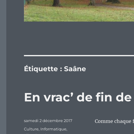
Étiquette :
Saâne
En vrac’ de fin d
Publié
samedi 2 décembre 2017
Comme chaque fi
le
Catégories
Culture
,
Informatique
,