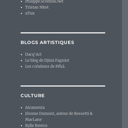
Philippe.Scoffoni.Net
Tristan Nitot
uTux
BLOGS ARTISTIQUES
Dacq'Art
Le blog de Djimi Fagniot
Les créations de Péhä.
CULTURE
Atramenta
Jérome Dumont, auteur de Rossetti &
MacLane
Kylie Ravera