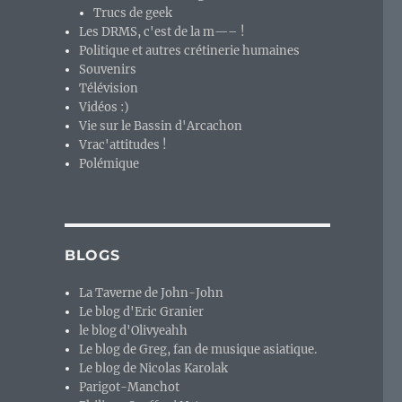
Trucs de geek
Les DRMS, c'est de la m—– !
Politique et autres crétinerie humaines
Souvenirs
Télévision
Vidéos :)
Vie sur le Bassin d'Arcachon
Vrac'attitudes !
Polémique
BLOGS
La Taverne de John-John
Le blog d'Eric Granier
le blog d'Olivyeahh
Le blog de Greg, fan de musique asiatique.
Le blog de Nicolas Karolak
Parigot-Manchot