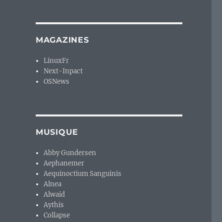
MAGAZINES
LinuxFr
Next-Inpact
OSNews
MUSIQUE
Abby Gundersen
Aephanemer
Aequinoctium Sanguinis
Alnea
Alwaid
Aythis
Collapse