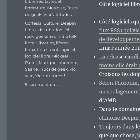
Libreries
,
Livres et
Côté logiciel lib
littérature
,
Musique
,
Trucs
de geek
,
Vrac'attitudes !
Côté logiciels qu
Étiquettes
Cortesia
,
Culture
,
Deepin
Linux
,
distribution
,
folk-
flux RSS) qui vie
rock
,
geekeries
,
indie folk
,
de développeme
libre
,
Libreries
,
liferea
,
finir l’année 20
linux
,
linux mint
,
logiciel
,
logiciel libre
,
Mickaël
La release candi
Paitel
,
Musique
,
phoronix
,
moins elle étai
Saâne
,
Trucs de geek
,
vlc
,
Croisons les doi
vrac
,
Vrac'attitudes !
Selon Phoronix, 
sur
9 commentaires
En
un soulagement
vrac’
d’AMD.
de
Dans le domaine
fin
de
chinoise Deepin q
semaine…
Toujours dans le
quelque chose, j