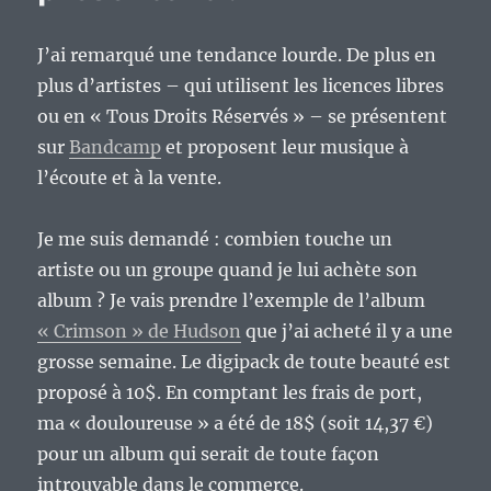
transpa
et
J’ai remarqué une tendance lourde. De plus en
l’article
20
plus d’artistes – qui utilisent les licences libres
de
ou en « Tous Droits Réservés » – se présentent
la
sur
Bandcamp
et proposent leur musique à
LCEN
de
l’écoute et à la vente.
2004.
Je me suis demandé : combien touche un
artiste ou un groupe quand je lui achète son
album ? Je vais prendre l’exemple de l’album
« Crimson » de Hudson
que j’ai acheté il y a une
grosse semaine. Le digipack de toute beauté est
proposé à 10$. En comptant les frais de port,
ma « douloureuse » a été de 18$ (soit 14,37 €)
pour un album qui serait de toute façon
introuvable dans le commerce.