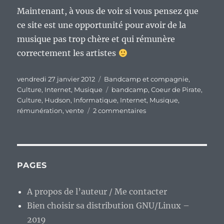
Maintenant, à vous de voir si vous pensez que
ce site est une opportunité pour avoir de la
musique pas trop chère et qui rémunère
correctement les artistes
Publié
Catégories
vendredi 27 janvier 2012
Bandcamp et compagnie
,
le
Étiquettes
Culture
,
Internet
,
Musique
bandcamp
,
Coeur de Pirate
,
Culture
,
Hudson
,
Informatique
,
Internet
,
Musique
,
sur
rémunération
,
vente
2 commentaires
Bandcamp,
un
site
qui
respecte
PAGES
les
revenus
A propos de l’auteur / Me contacter
des
Bien choisir sa distribution GNU/Linux –
artistes
qui
2019