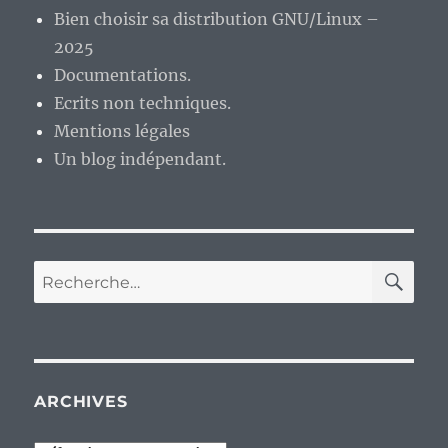
s’y
Bien choisir sa distribution GNU/Linux –
présentent
2025
?
Documentations.
Ecrits non techniques.
Mentions légales
Un blog indépendant.
RE
Recherche
pour :
ARCHIVES