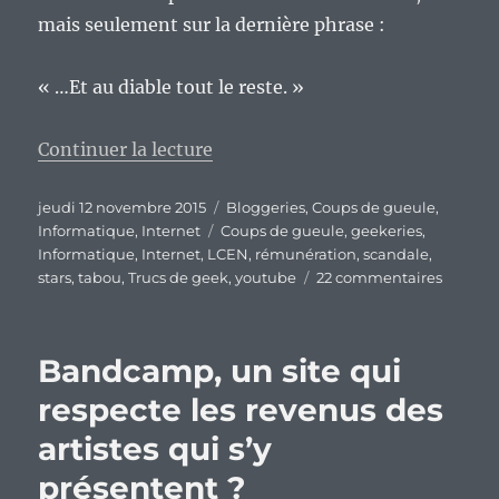
mais seulement sur la dernière phrase :
« …Et au diable tout le reste. »
de « Ah, les stars de Youtube, la
Continuer la lecture
Publié
Catégories
jeudi 12 novembre 2015
Bloggeries
,
Coups de gueule
,
le
Étiquettes
Informatique
,
Internet
Coups de gueule
,
geekeries
,
Informatique
,
Internet
,
LCEN
,
rémunération
,
scandale
,
sur
stars
,
tabou
,
Trucs de geek
,
youtube
22 commentaires
Ah,
les
stars
Bandcamp, un site qui
de
Youtube
respecte les revenus des
la
artistes qui s’y
phobie
de
présentent ?
la