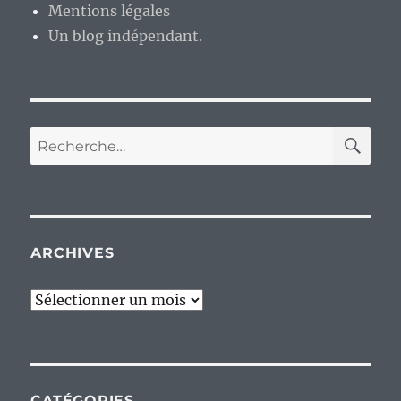
Mentions légales
Un blog indépendant.
RE
Recherche
pour :
ARCHIVES
Archives
CATÉGORIES