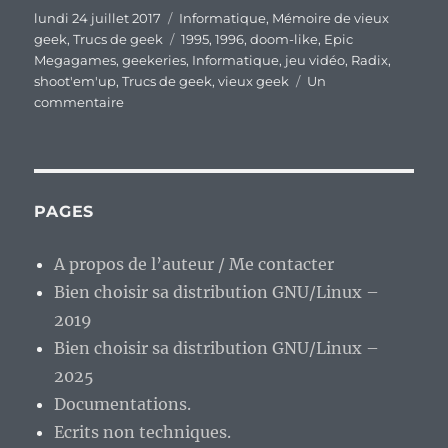
Publié
Catégories
lundi 24 juillet 2017
Informatique
,
Mémoire de vieux
le
Étiquettes
geek
,
Trucs de geek
1995
,
1996
,
doom-like
,
Epic
Megagames
,
geekeries
,
Informatique
,
jeu vidéo
,
Radix
,
shoot'em'up
,
Trucs de geek
,
vieux geek
Un
sur
commentaire
Vieux
Geek,
épisode
93
:
PAGES
« Radix
:
A propos de l’auteur / Me contacter
Beyond
Bien choisir sa distribution GNU/Linux –
The
Void »
2019
le
Bien choisir sa distribution GNU/Linux –
doom-
2025
like
matiné
Documentations.
de
Ecrits non techniques.
shoot’em’up.