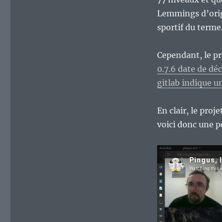
Lemmings d’orig
sportif du terme
Cependant, le pr
0.7.6 date de dé
gitlab indique u
En clair, le proj
voici donc une p