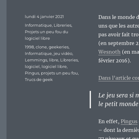
Publié
lundi 4 janvier 2021
Dans le monde des
le
Catégories
Informatique
,
Libreries
,
uns que les autre
Projets un peu fou du
pas avoir fait tr
logiciel libre
(en septembre 2
Étiquettes
1998
,
clone
,
geekeries
,
Wesnoth
(en ma
Informatique
,
jeu vidéo
,
Lemmings
,
libre
,
Libreries
,
février 2016).
logiciel
,
logiciel libre
,
Pingus
,
projets un peu fou
,
Dans l’article 
Trucs de geek
Le jeu sera si
le petit monde 
En effet,
Pingus
– dont la derniè
77 niveaux et qu