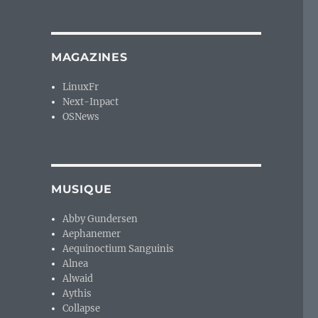
MAGAZINES
LinuxFr
Next-Inpact
OSNews
MUSIQUE
Abby Gundersen
Aephanemer
Aequinoctium Sanguinis
Alnea
Alwaid
Aythis
Collapse