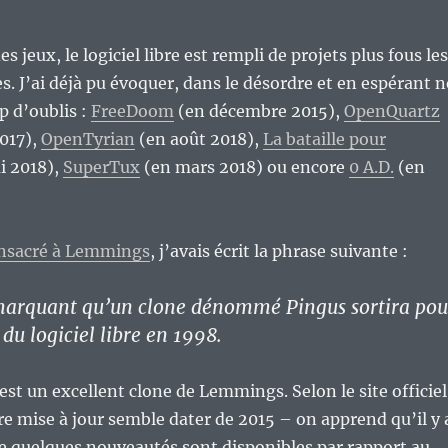
 jeux, le logiciel libre est rempli de projets plus fous les
s. J’ai déjà pu évoquer, dans le désordre et en espérant n
op d’oublis :
FreeDoom
(en décembre 2015),
OpenQuartz
017),
OpenTyrian
(en août 2018),
La bataille pour
i 2018),
SuperTux
(en mars 2018) ou encore
0 A.D.
(en
consacré à Lemmings
, j’avais écrit la phrase suivante :
 marquant qu’un clone dénommé Pingus sortira pou
du logiciel libre en 1998.
est un excellent clone de Lemmings. Selon le site officiel
re mise à jour semble dater de 2015 – on apprend qu’il y 
e quelques nouveautés sont disponibles par rapport au