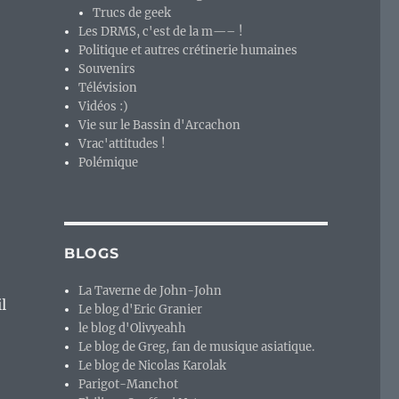
Trucs de geek
Les DRMS, c'est de la m—– !
Politique et autres crétinerie humaines
Souvenirs
Télévision
Vidéos :)
Vie sur le Bassin d'Arcachon
Vrac'attitudes !
Polémique
BLOGS
La Taverne de John-John
l
Le blog d'Eric Granier
le blog d'Olivyeahh
Le blog de Greg, fan de musique asiatique.
Le blog de Nicolas Karolak
Parigot-Manchot