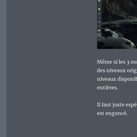
Même si les 3 o
des niveaux ori
niveaux disponib
entières.
Il faut juste esp
est engoncé.