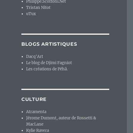
Philippe.Scoffoni.Net
Tristan Nitot
uTux
BLOGS ARTISTIQUES
Dacq'Art
Le blog de Djimi Fagniot
Les créations de Péhä.
CULTURE
Atramenta
Jérome Dumont, auteur de Rossetti &
MacLane
Kylie Ravera