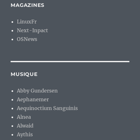
MAGAZINES
LinuxFr
Next-Inpact
OSNews
MUSIQUE
Abby Gundersen
Aephanemer
Aequinoctium Sanguinis
Alnea
Alwaid
Aythis