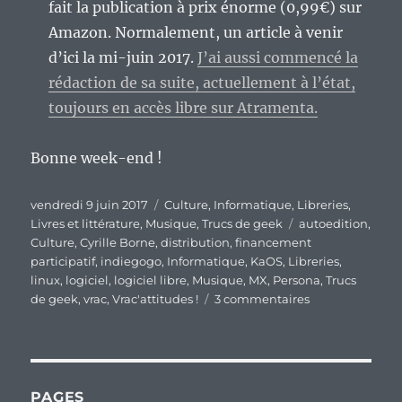
fait la publication à prix énorme (0,99€) sur
Amazon. Normalement, un article à venir
d’ici la mi-juin 2017.
J’ai aussi commencé la
rédaction de sa suite, actuellement à l’état,
toujours en accès libre sur Atramenta.
Bonne week-end !
Publié
Catégories
vendredi 9 juin 2017
Culture
,
Informatique
,
Libreries
,
le
Étiquettes
Livres et littérature
,
Musique
,
Trucs de geek
autoedition
,
Culture
,
Cyrille Borne
,
distribution
,
financement
participatif
,
indiegogo
,
Informatique
,
KaOS
,
Libreries
,
linux
,
logiciel
,
logiciel libre
,
Musique
,
MX
,
Persona
,
Trucs
sur
de geek
,
vrac
,
Vrac'attitudes !
3 commentaires
En
vrac’
de
fin
de
PAGES