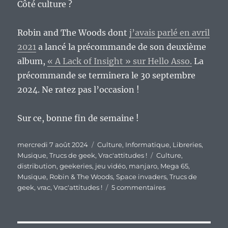
Côté culture ?
Robin and The Woods dont
j’avais parlé en avril
2021
a lancé la précommande de son deuxième
album,
« A Lack of Insight » sur Hello Asso.
La
précommande se terminera le 30 septembre
2024. Ne ratez pas l’occasion !
Sur ce, bonne fin de semaine !
Publié
Catégories
mercredi 7 août 2024
Culture
,
Informatique
,
Libreries
,
le
Étiquettes
Musique
,
Trucs de geek
,
Vrac'attitudes !
Culture
,
distribution
,
geekeries
,
jeu vidéo
,
manjaro
,
Mega 65
,
Musique
,
Robin & The Woods
,
Space invaders
,
Trucs de
sur
geek
,
vrac
,
Vrac'attitudes !
5 commentaires
En
vrac’
de