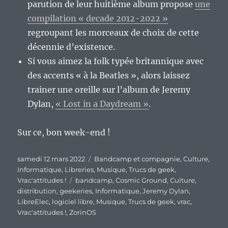
parution de leur huitième album propose
une
compilation « decade 2012-2022 »
regroupant les morceaux de choix de cette
décennie d’existence.
Si vous aimez la folk typée britannique avec
des accents « à la Beatles », alors laissez
trainer une oreille sur l’album de Jeremy
Dylan,
« Lost in a Daydream »
.
Sur ce, bon week-end !
Publié
Catégories
samedi 12 mars 2022
Bandcamp et compagnie
,
Culture
,
le
Informatique
,
Libreries
,
Musique
,
Trucs de geek
,
Étiquettes
Vrac'attitudes !
bandcamp
,
Cosmic Ground
,
Culture
,
distribution
,
geekeries
,
Informatique
,
Jeremy Dylan
,
LibreElec
,
logiciel libre
,
Musique
,
Trucs de geek
,
vrac
,
Vrac'attitudes !
,
ZorinOS