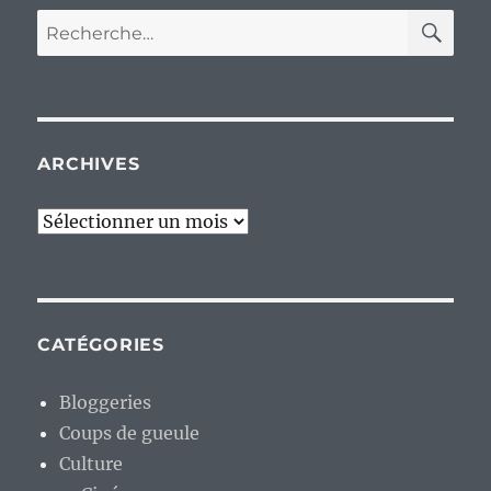
RE
Recherche
pour :
ARCHIVES
Archives
CATÉGORIES
Bloggeries
Coups de gueule
Culture