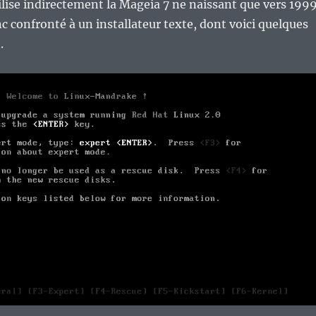
lise indirectement la Mageia 7 ne naissant que vers 199
c confronté à un installateur texte, dont voici quelques
.