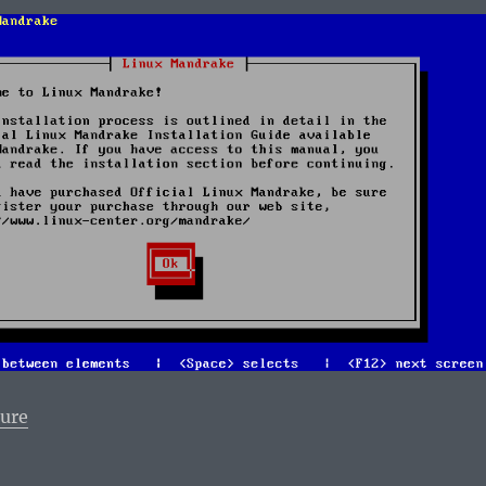
de « Vieux Geek, épisode 190 : Mandrake Linux 5.1, p
ture