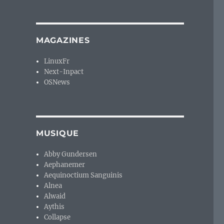
MAGAZINES
LinuxFr
Next-Inpact
OSNews
MUSIQUE
Abby Gundersen
Aephanemer
Aequinoctium Sanguinis
Alnea
Alwaid
Aythis
Collapse