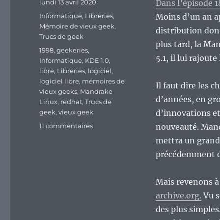
Publié
lundi 13 avril 2020
Dans l’épisode 1
le
Catégories
Informatique
,
Libreries
,
Moins d’un an ap
Mémoire de vieux geek
,
distribution don
Trucs de geek
plus tard, la M
Étiquettes
1998
,
geekeries
,
5.1, il lui rajou
Informatique
,
KDE 1.0
,
libre
,
Libreries
,
logiciel
,
logiciel libre
,
mémoires de
Il faut dire les
vieux geeks
,
Mandrake
d’années, en gr
Linux
,
redhat
,
Trucs de
geek
,
vieux geek
d’innovations et
sur
11 commentaires
nouveauté. Mand
Vieux
mettra un grand 
Geek,
précédemment dé
épisode
190
:
Mais revenons 
Mandrake
archive.org.
Vu s
Linux
5.1,
des plus simples.
première