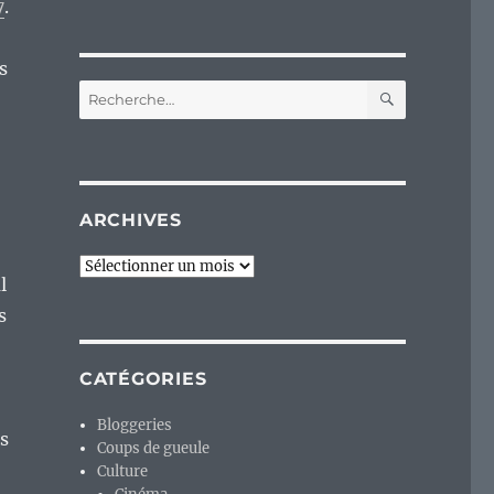
7
.
s
RECHERC
Recherche
pour :
ARCHIVES
Archives
l
s
CATÉGORIES
Bloggeries
s
Coups de gueule
Culture