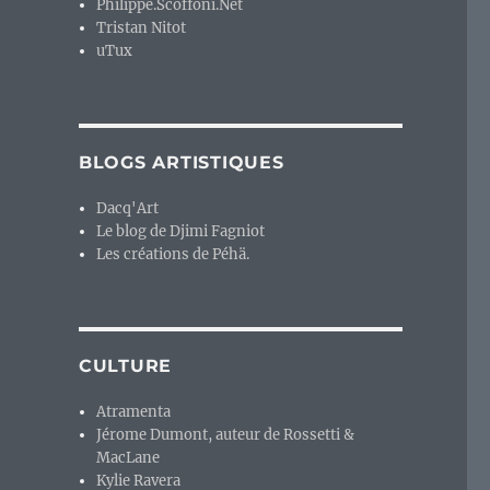
Philippe.Scoffoni.Net
Tristan Nitot
uTux
BLOGS ARTISTIQUES
Dacq'Art
Le blog de Djimi Fagniot
Les créations de Péhä.
CULTURE
Atramenta
Jérome Dumont, auteur de Rossetti &
MacLane
Kylie Ravera