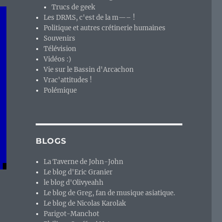
Trucs de geek
Les DRMS, c'est de la m—– !
Politique et autres crétinerie humaines
Souvenirs
Télévision
Vidéos :)
Vie sur le Bassin d'Arcachon
Vrac'attitudes !
Polémique
BLOGS
La Taverne de John-John
Le blog d'Eric Granier
le blog d'Olivyeahh
remière d’une longue lignée. »
Le blog de Greg, fan de musique asiatique.
Le blog de Nicolas Karolak
Parigot-Manchot