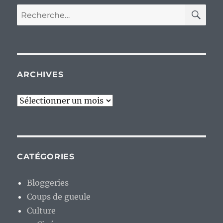
RE
Recherche
pour :
ARCHIVES
Archives
CATÉGORIES
Bloggeries
Coups de gueule
Culture