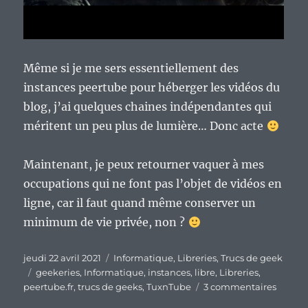
Même si je me sers essentiellement des
instances peertube pour héberger les vidéos du
blog, j’ai quelques chaines indépendantes qui
méritent un peu plus de lumière… Donc acte
Maintenant, je peux retourner vaquer à mes
occupations qui ne font pas l’objet de vidéos en
ligne, car il faut quand même conserver un
minimum de vie privée, non ?
Publié
Catégories
jeudi 22 avril 2021
Informatique
,
Libreries
,
Trucs de geek
le
Étiquettes
geekeries
,
Informatique
,
instances
,
libre
,
Libreries
,
sur
peertube.fr
,
trucs de geeks
,
TuxnTube
3 commentaires
Il