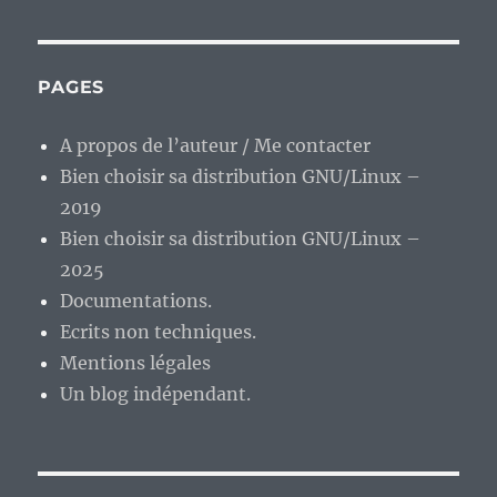
faut
savoir
ne
pas
PAGES
mettre
tous
A propos de l’auteur / Me contacter
ses
Bien choisir sa distribution GNU/Linux –
oeufs
dans
2019
le
Bien choisir sa distribution GNU/Linux –
même
2025
panier
:)
Documentations.
Ecrits non techniques.
Mentions légales
Un blog indépendant.