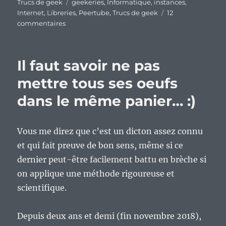
le
Étiquettes
Trucs de geek
geekeries
,
Informatique
,
instances
,
Internet
,
Libreries
,
Peertube
,
Trucs de geek
12
sur
commentaires
Fallait
que
le
Il faut savoir ne pas
message
passe,
mettre tous ses oeufs
allons-
dans le même panier… :)
y
gaiement
:)
Vous me direz que c’est un dicton assez connu
et qui fait preuve de bon sens, même si ce
dernier peut-être facilement battu en brèche si
on applique une méthode rigoureuse et
scientifique.
Depuis deux ans et demi (fin novembre 2018),