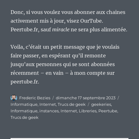
Donc, si vous voulez vous abonner aux chaines
activement mis à jour, visez OurTube.
Peertube.fr, sauf
miracle
ne sera plus alimentée.
Voila, c’était un petit message que je voulais
faire passer, en espérant qu’il remonte
jusqu’aux personnes qui se sont abonnées
récemment – en vain – à mon compte sur
peertube.fr.
Auteur
Publié
Catégori
Frederic Bezies
dimanche 17 septembre 2023
le
Étiquettes
Informatique
,
Internet
,
Trucs de geek
geekeries
,
Informatique
,
instances
,
Internet
,
Libreries
,
Peertube
,
Trucs de geek