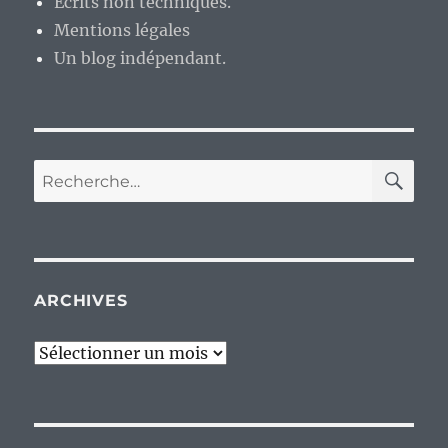
Ecrits non techniques.
Mentions légales
Un blog indépendant.
RE
Recherche
pour :
ARCHIVES
Archives