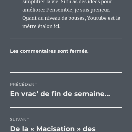
simplifier la vie. Si tu as des idées pour
améliorer l’ensemble, je suis preneur.
Quant au niveau de bouses, Youtube est le
mètre étalon ici.
Les commentaires sont fermés.
Navigation
PRÉCÉDENT
de
En vrac’ de fin de semaine…
Publication
précédente :
l’article
SUIVANT
De la « Macisation » des
Publication