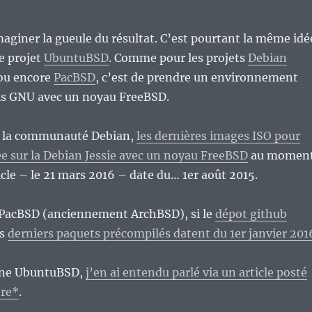
maginer la gueule du résultat. C’est pourtant la même idé
le projet
UbuntuBSD
. Comme pour les projets
Debian
ou encore
PacBSD
, c’est de prendre un environnement
ils GNU avec un noyau FreeBSD.
de la communauté Debian,
les dernières images ISO pour
e sur la Debian Jessie avec un noyau FreeBSD
au momen
ticle – le 21 mars 2016 – date du… 1er août 2015.
 PacBSD (anciennement ArchBSD), si le
dépot github
es
derniers paquets précompilés datent du 1er janvier 201
erne UbuntuBSD,
j’en ai entendu parlé via un article posté
ere*
.