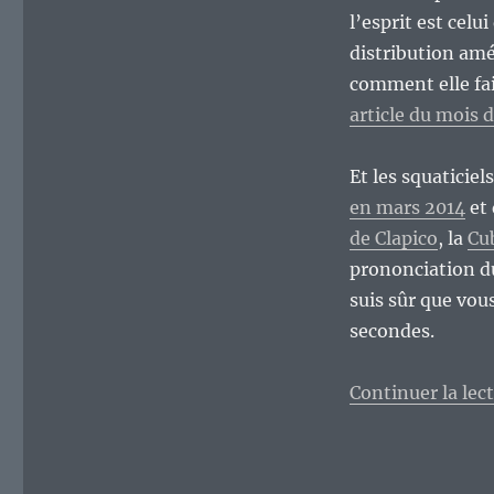
distributions
l’esprit est celui
GNU/Linux.
distribution amé
comment elle fa
article du mois d
Et les squaticiel
en mars 2014
et 
de Clapico
, la
Cu
prononciation du
suis sûr que vou
secondes.
Continuer la lec