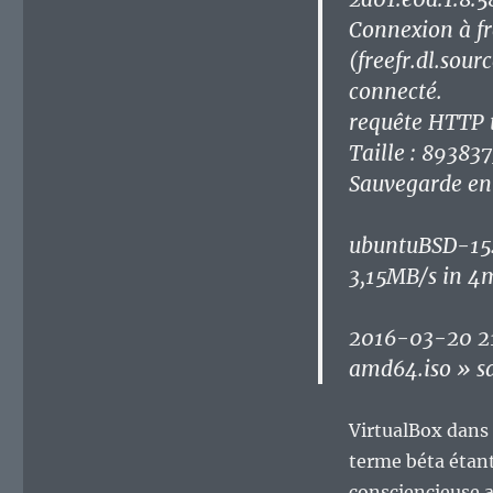
Connexion à fr
(freefr.dl.sou
connecté.
requête HTTP 
Taille : 89383
Sauvegarde en
ubuntuBSD-15
3,15MB/s in 4
2016-03-20 2
amd64.iso » s
VirtualBox dans 
terme béta étant
consciencieuse a