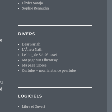
Olivier Saraja
Sophie Renaudin
DIVERS
re
Dear Pariah
L'Âne à Nath
Le blog de Seb Musset
Ma page sur LiberaPay
Ma page Tipeee
Ourtube – mon instance peertube
ou
té
LOGICIELS
Libre et Ouvert