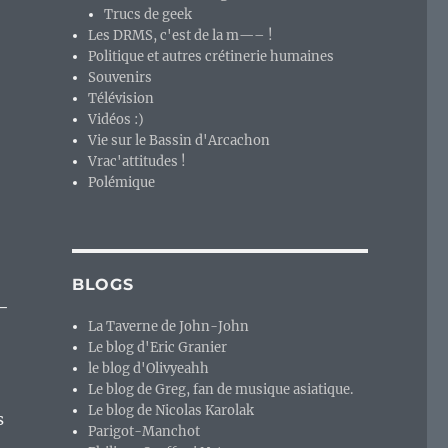
Trucs de geek
Les DRMS, c'est de la m—– !
Politique et autres crétinerie humaines
Souvenirs
Télévision
Vidéos :)
Vie sur le Bassin d'Arcachon
Vrac'attitudes !
Polémique
BLOGS
-
La Taverne de John-John
Le blog d'Eric Granier
le blog d'Olivyeahh
Le blog de Greg, fan de musique asiatique.
Le blog de Nicolas Karolak
s
Parigot-Manchot