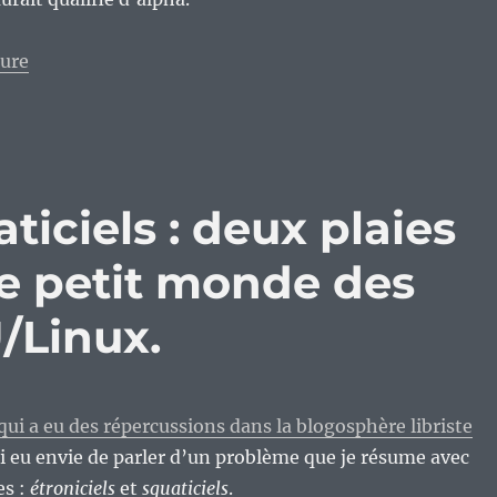
de « UbuntuBSD, encore une volonté de vouloir greffe
ture
aticiels : deux plaies
le petit monde des
/Linux.
 qui a eu des répercussions dans la blogosphère libriste
’ai eu envie de parler d’un problème que je résume avec
es :
étroniciels
et
squaticiels
.