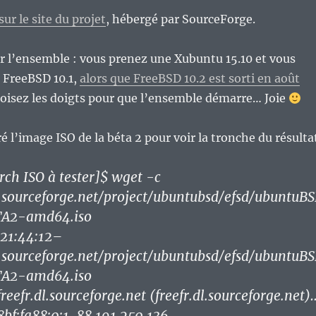
sur le site du projet
, hébergé par SourceForge.
r l’ensemble : vous prenez une Xubuntu 15.10 et vous
 FreeBSD 10.1,
alors que FreeBSD 10.2 est sorti en août
roisez les doigts pour que l’ensemble démarre… Joie
é l’image ISO de la béta 2 pour voir la tronche du résulta
ch ISO à tester]$ wget -c
dl.sourceforge.net/project/ubuntubsd/efsd/ubuntuB
A2-amd64.iso
21:44:12–
dl.sourceforge.net/project/ubuntubsd/efsd/ubuntuB
A2-amd64.iso
reefr.dl.sourceforge.net (freefr.dl.sourceforge.net)
8bf:fa88:0:1, 88.191.250.136