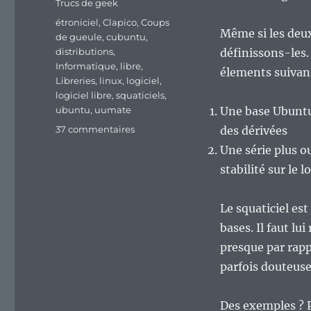
Trucs de geek
Étiquettes
étroniciel
,
Clapico
,
Coups
Même si les deux
de gueule
,
cubuntu
,
distributions
,
définissons-les.
Informatique
,
libre
,
élements suivant
Libreries
,
linux
,
logiciel
,
logiciel libre
,
squaticiels
,
ubuntu
,
uumate
Une base Ubuntu, 
sur
37 commentaires
des dérivées
Étroniciels
Une série plus o
et
stabilité sur le 
squaticiels
:
deux
Le squaticiel est
plaies
bases. Il faut lu
purulentes
dans
presque par rappo
le
parfois douteuse
petit
monde
des
Des exemples ? P