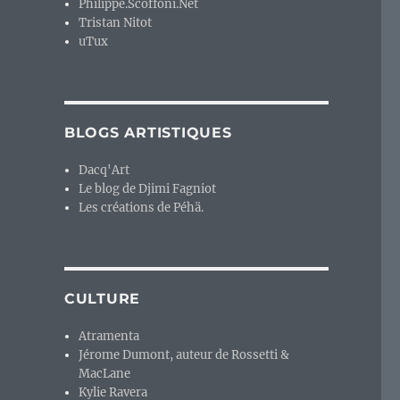
Philippe.Scoffoni.Net
Tristan Nitot
uTux
r une tête de berger allemand sur un corps de chihuahua
BLOGS ARTISTIQUES
Dacq'Art
Le blog de Djimi Fagniot
Les créations de Péhä.
CULTURE
Atramenta
Jérome Dumont, auteur de Rossetti &
MacLane
Kylie Ravera