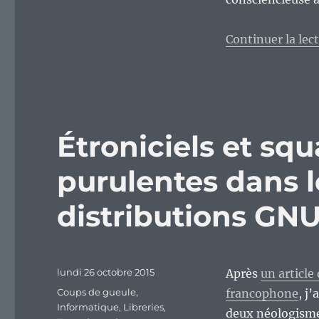
Continuer la lec
Étroniciels et squ
purulentes dans 
distributions GNU
Publié
lundi 26 octobre 2015
Après
un article
le
Catégories
Coups de gueule
,
francophone
, j
Informatique
,
Libreries
,
deux néologism