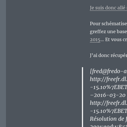
une
tête
Je suis donc allé 
de
berger
Pour schématise
allemand
sur
greffez une base
un
2015
… Et vous c
corps
de
chihuahua
J’ai donc récupér
?
[fred@fredo-ar
http://freefr.
-15.10%7EBET
–2016-03-20 
http://freefr.
-15.10%7EBET
Résolution de f
2a01:e0d:1:8:5