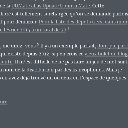
 de la
UUMate alias Update Ubuntu Mate
. Cette
lioré est tellement surchargée qu’on se demande parfoi
it pour démarrer.
Pour la liste des dépots tiers, dans mon
e février 2015 à un total de 27
!
s, me direz-vous ? Il y a un exemple parfait,
dont j’ai parl
qui existe depuis 2012, si j’en crois ce
vieux billet du blog
buntu
. Il m’est difficile de ne pas faire un jeu de mot sur l
 nom de la distribution par des francophones. Mais je
s en avez déjà trouvé un ou deux en l’espace de quelques
de « Étroniciels et squaticiels : deux plaies purulent
ture