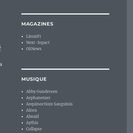
s
MAGAZINES
LinuxFr
Next-Inpact
é
OSNews
a
MUSIQUE
Abby Gundersen
Aephanemer
Aequinoctium Sanguinis
es dans le petit monde des distributions GNU/Linux. »
Alnea
Alwaid
Aythis
Collapse