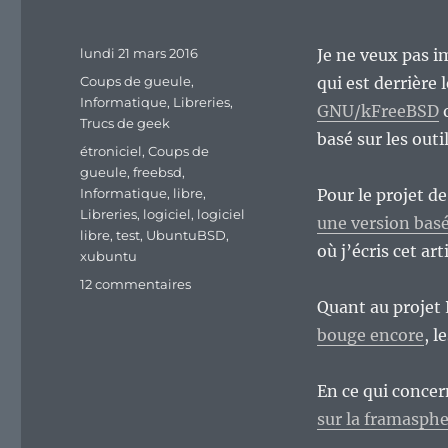
Publié
lundi 21 mars 2016
Je ne veux pas i
le
Catégories
Coups de gueule
,
qui est derrière 
Informatique
,
Libreries
,
GNU/kFreeBSD
Trucs de geek
basé sur les out
Étiquettes
étroniciel
,
Coups de
gueule
,
freebsd
,
Informatique
,
libre
,
Pour le projet 
Libreries
,
logiciel
,
logiciel
une version basé
libre
,
test
,
UbuntuBSD
,
où j’écris cet ar
xubuntu
sur
12 commentaires
UbuntuBSD,
Quant au projet
encore
bouge encore
, l
une
volonté
de
En ce qui conc
vouloir
sur la framasph
greffer