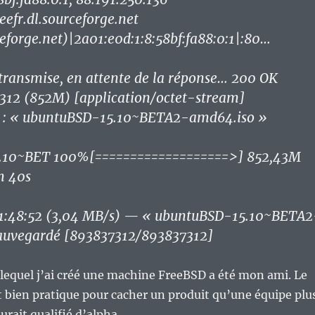
eefr.dl.sourceforge.net
rceforge.net)|2a01:e0d:1:8:58bf:fa88:0:1|:80…
transmise, en attente de la réponse… 200 OK
7312 (852M) [application/octet-stream]
 : « ubuntuBSD-15.10~BETA2-amd64.iso »
.10~BET 100%[===================>] 852,43M
m 40s
1:48:52 (3,04 MB/s) — « ubuntuBSD-15.10~BETA2
auvegardé [893837312/893837312]
lequel j’ai créé une machine FreeBSD a été mon ami. Le
 bien pratique pour cacher un produit qu’une équipe plu
urait qualifié d’alpha.