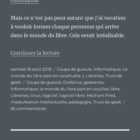
commande
.
Mais ce n’est pas pour autant que j’ai vocation
à vouloir former chaque personne qui arrive
dans le monde du libre. Cela serait irréalisable.
de « Le monde du libre actuel par
Continuer la lecture
Publié
Catégories
samedi 18 août 2018
Coups de gueule
,
Informatique
,
Le
le
monde du libre part en cacahuète :)
,
Libreries
,
Trucs de
Étiquettes
geek
Coups de gueule
,
Diafoirus
,
geekeries
,
Informatique
,
le monde du libre part en couilles
,
libre
,
Libreries
,
linux
,
logiciel
,
logiciel libre
,
Méchant Fred
,
masturbation intellectuelle
,
pédagogie
,
Trucs de geek
sur
56 commentaires
Le
monde
du
libre