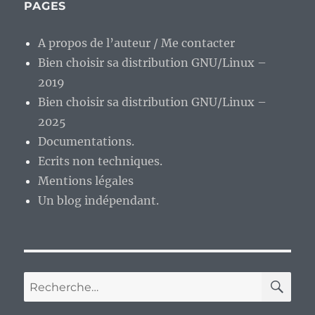
actuel
PAGES
part
en
A propos de l’auteur / Me contacter
couilles
Bien choisir sa distribution GNU/Linux –
?
Bonus
2019
n°3
Bien choisir sa distribution GNU/Linux –
:
2025
pédagogie
et
Documentations.
Diafoirus,
Ecrits non techniques.
un
Mentions légales
sacré
cocktail.
Un blog indépendant.
RE
Recherche
pour :