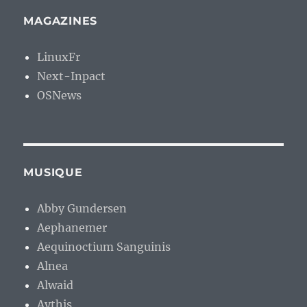
MAGAZINES
LinuxFr
Next-Inpact
OSNews
MUSIQUE
Abby Gundersen
Aephanemer
Aequinoctium Sanguinis
Alnea
Alwaid
Aythis