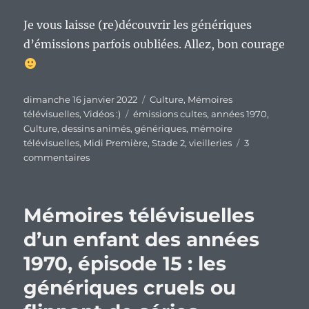
Je vous laisse (re)découvrir les génériques
d’émissions parfois oubliées. Allez, bon courage
Publié
Catégories
dimanche 16 janvier 2022
Culture
,
Mémoires
le
Étiquettes
télévisuelles
,
Vidéos :)
émissions cultes
,
années 1970
,
Culture
,
dessins animés
,
génériques
,
mémoire
télévisuelles
,
Midi Première
,
Stade 2
,
vieilleries
3
sur
commentaires
Mémoires
télévisuelles
d’un
Mémoires télévisuelles
enfant
des
d’un enfant des années
années
1970, épisode 15 : les
1970,
épisode
génériques cruels ou
42
: