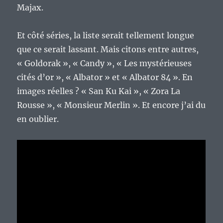
Majax.
Et côté séries, la liste serait tellement longue
que ce serait lassant. Mais citons entre autres,
« Goldorak », « Candy », « Les mystérieuses
cités d’or », « Albator » et « Albator 84 ». En
images réelles ? « San Ku Kai », « Zora La
Rousse », « Monsieur Merlin ». Et encore j’ai du
en oublier.