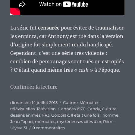
La série fut
censurée
pour éviter de traumatiser
les enfants, car Anthony est tué dans la version
d’origine fut simplement rendu handicapé.
Cependant, c’est une série très violente :
combien de personnages sont tués ou estropiés
? C’était quand même très
« cash »
à l’époque.
de « Mémoires télévisuelles d’u
Continuer la lecture
Publié
Catégories
dimanche 14 juillet 2013
Culture
,
Mémoires
le
Étiquettes
télévisuelles
,
Télévision
années 1970
,
Candy
,
Culture
,
dessins animés
,
FR3
,
Goldorak
,
Il était une fois l'homme
,
Jean Topart
,
mémoires
,
mystérieuses cités d'or
,
Rémi
,
sur
Ulysse 31
9 commentaires
Mémoires