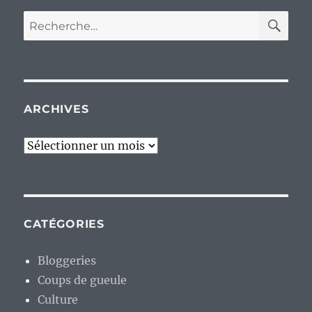
RE
Recherche
pour :
ARCHIVES
Archives
CATÉGORIES
Bloggeries
Coups de gueule
Culture