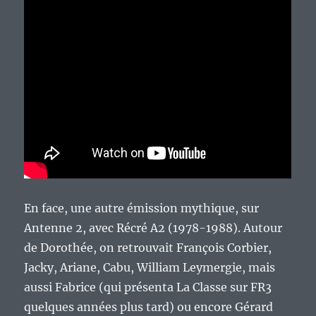
En face, une autre émission mythique, sur
Antenne 2, avec Récré A2 (1978-1988). Autour
de Dorothée, on retrouvait François Corbier,
Jacky, Ariane, Cabu, William Leymergie, mais
aussi Fabrice (qui présenta La Classe sur FR3
quelques années plus tard) ou encore Gérard