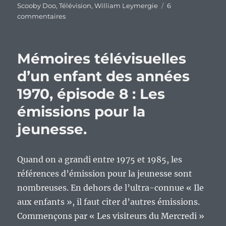
Scooby Doo
,
Télévision
,
William Leymergie
6
sur
commentaires
Mémoires
télévisuelles
d’un
Mémoires télévisuelles
enfant
des
d’un enfant des années
années
1970, épisode 8 : Les
1970,
épisode
émissions pour la
9
:
jeunesse.
les
dessins
animés
Quand on a grandi entre 1975 et 1985, les
un
références d’émission pour la jeunesse sont
peu
bizarre…
nombreuses. En dehors de l’ultra-connue « Ile
aux enfants », il faut citer d’autres émissions.
Commençons par « Les visiteurs du Mercredi »