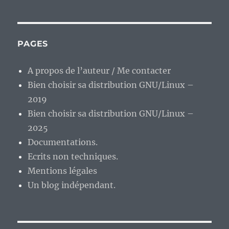
télévisuelles
d’un
enfant
des
PAGES
années
1970,
A propos de l’auteur / Me contacter
épisode
Bien choisir sa distribution GNU/Linux –
3
:
2019
Les
Bien choisir sa distribution GNU/Linux –
dessins
2025
animés
mythiques
Documentations.
des
Ecrits non techniques.
années
Mentions légales
1975-
1985.
Un blog indépendant.