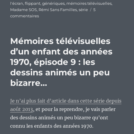
l'écran
,
flippant
,
génériques
,
mémoires télévisuelles
,
Madame SOS
,
Rémi Sans Familles
,
série
5
sur
commentaires
Mémoires
télévisuelles
d’un
Mémoires télévisuelles
enfant
des
d’un enfant des années
années
1970, épisode 9 : les
1970,
épisode
dessins animés un peu
15
:
bizarre…
les
génériques
cruels
Je n’ai plus fait d’article dans cette série depuis
ou
août 2013
, et pour la reprendre, je vais parler
flippant
de
des dessins animés un peu bizarre qu’ont
séries,
connu les enfants des années 1970.
d’émissions