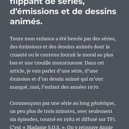
flippant de séries,
Les
d’émissions et de dessins
génériques
en
animés.
dessins
animés.
Toute mon enfance a été bercée par des séries,
des émissions et des dessins animés dont la
cruauté ou le contenu foutait le moral au plus
bas et une trouille monstrueuse. Dans cet
article, je vais parler d’une série, d’une
émission et d’un dessin animé qui m’ont
marqué, moi, l’enfant des années 1970.
Commençons par une série au long générique,
un peu plus de trois minutes, avec seulement
six épisodes, tourné en 1982 et diffusé sur TF1.
C’est « Madame S.O.S. ». On y retrouve Annie