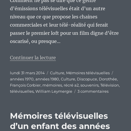
Comment ne pas se dire que ce genre
d’émissions télévisuelles était d’un autre
niveau que ce que propose les chaines
commerciales et leur télé-réalité qui ferait
passer le premier loft pour un film digne d’être
oscarisé, ou presque…
de « Mémoires télévisuelles d’un
Continuer la lecture
Publié
Catégories
Étiquett
lundi 31 mars 2014
Culture
,
Mémoires télévisuelles
le
années 1970
,
années 1980
,
Culture
,
Discopuce
,
Dorothée
,
François Corbier
,
mémoires
,
récré a2
,
souvenirs
,
Télévision
,
sur
télévisuelles
,
William Leymergie
3 commentaires
Mémoires
télévisuelle
d’un
Mémoires télévisuelles
enfant
des
d’un enfant des années
années