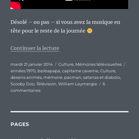
Désolé – ou pas – si vous avez la musique en
tête pour le reste de la journée
de « Mémoires télévisuelles d’un
Continuer la lecture
Publié
Catégories
Étiqu
mardi 21 janvier 2014
Culture
,
Mémoires télévisuelles
le
années 1970
,
barbapapa
,
capitaine caverne
,
Culture
,
dessins animés
,
mémoire
,
pacman
,
satanas et diabolo
,
Scooby Doo
,
Télévision
,
William Leymergie
6
sur
commentaires
Mémoires
télévisuelles
d’un
enfant
des
PAGES
années
1970,