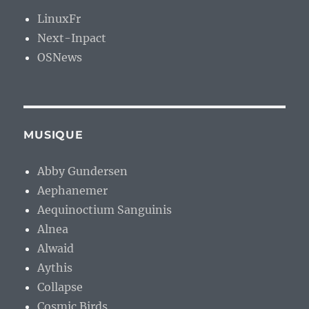
LinuxFr
Next-Inpact
OSNews
MUSIQUE
Abby Gundersen
Aephanemer
Aequinoctium Sanguinis
Alnea
Alwaid
Aythis
Collapse
Cosmic Birds