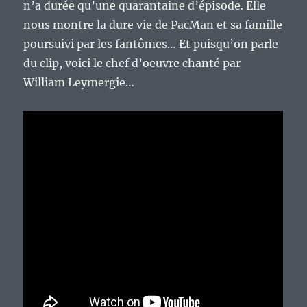
n’a durée qu’une quarantaine d’épisode. Elle
nous montre la dure vie de PacMan et sa famille
poursuivi par les fantômes… Et puisqu’on parle
du clip, voici le chef d’oeuvre chanté par
William Leymergie…