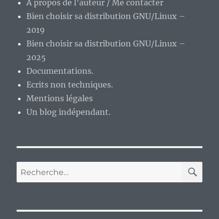
A propos de l’auteur / Me contacter
épisode
Bien choisir sa distribution GNU/Linux –
9
:
2019
les
Bien choisir sa distribution GNU/Linux –
dessins
2025
animés
un
Documentations.
peu
Ecrits non techniques.
bizarre…
Mentions légales
Un blog indépendant.
RE
Recherche
pour :