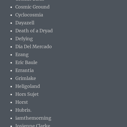
Cosmic Ground
Cyclocosmia
Dayazell
Death of a Dryad
Defying
Dia Del Mercado
Erang
Eric Baule
Errantia
Grimlake
Heligoland
Hors Sujet
Horst
Hubris.
iamthemorning
Josienne Clarke