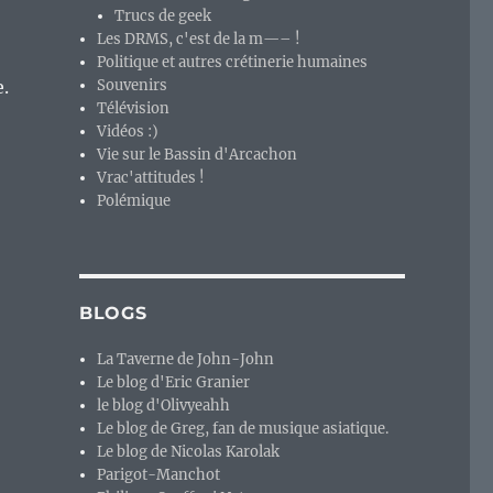
Trucs de geek
Les DRMS, c'est de la m—– !
Politique et autres crétinerie humaines
e.
Souvenirs
Télévision
Vidéos :)
Vie sur le Bassin d'Arcachon
Vrac'attitudes !
Polémique
BLOGS
La Taverne de John-John
Le blog d'Eric Granier
le blog d'Olivyeahh
Le blog de Greg, fan de musique asiatique.
Le blog de Nicolas Karolak
Parigot-Manchot