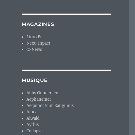
MAGAZINES
LinuxFr
Next-Inpact
OSNews
MUSIQUE
Abby Gundersen
Aephanemer
Aequinoctium Sanguinis
Alnea
Alwaid
Aythis
Collapse