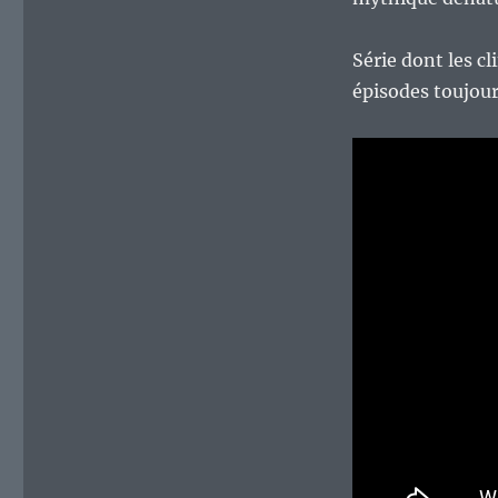
Série dont les cl
épisodes toujou