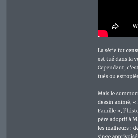
La série fut
cens
est tué dans la 
Cependant, c’est
tués ou estropié
Mais le summu
dessin animé, «
Famille », l’his
père adoptif à M
les malheurs : de
singe apprivoisé