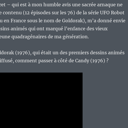
fret – qui est à mon humble avis une sacrée arnaque ne
le contenu (12 épisodes sur les 76) de la série UFO Robot
u en France sous le nom de Goldorak), m’a donné envie
ssins animés qui ont marqué l’enfance des vieux
jeune quadragénaires de ma génération.
dorak (1976), qui était un des premiers dessins animés
diffusé, comment passer à côté de Candy (1976) ?