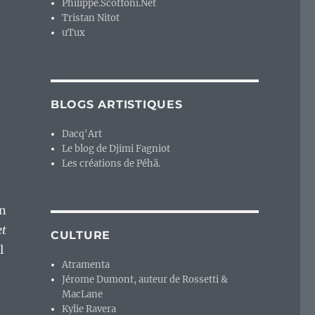
Philippe.Scoffoni.Net
Tristan Nitot
uTux
BLOGS ARTISTIQUES
Dacq'Art
Le blog de Djimi Fagniot
Les créations de Péhä.
on
et
CULTURE
l
Atramenta
Jérome Dumont, auteur de Rossetti &
MacLane
Kylie Ravera