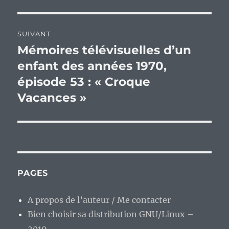
précédente :
l’article
SUIVANT
Mémoires télévisuelles d’un
Publication
suivante :
enfant des années 1970,
épisode 53 : « Croque
Vacances »
PAGES
A propos de l’auteur / Me contacter
Bien choisir sa distribution GNU/Linux –
2019