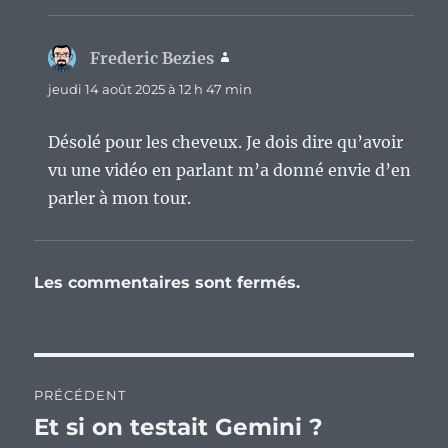
Frederic Bezies
dit :
jeudi 14 août 2025 à 12 h 47 min
Désolé pour les cheveux. Je dois dire qu’avoir
vu une vidéo en parlant m’a donné envie d’en
parler à mon tour.
Les commentaires sont fermés.
Navigation
PRÉCÉDENT
de
Et si on testait Gemini ?
Publication