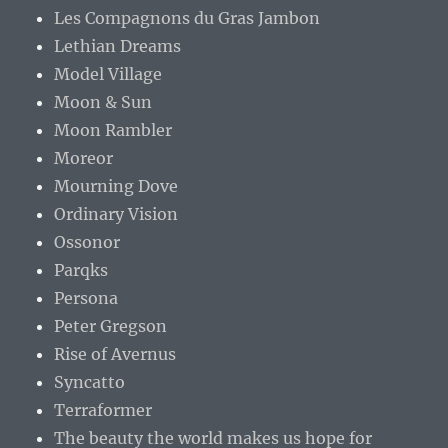
Les Compagnons du Gras Jambon
Lethian Dreams
Model Village
Moon & Sun
Moon Rambler
Moreor
Mourning Dove
Ordinary Vision
Ossonor
Parqks
Persona
Peter Gregson
Rise of Avernus
Syncatto
Terraformer
The beauty the world makes us hope for