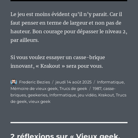
Le jeu est moins évident qu’il n’y parait. Car il
faut penser en terme de largeur et non pas de
hauteur. Bon courage pour dépasser le niveau 2,
par ailleurs.
Si vous voulez essayer un casse-brique
innovant, « Krakout » sera pour vous.
Auteur
Publié
Catégories
Frederic Bezies
jeudi 14 août 2025
Informatique
,
le
Étiquettes
Mémoire de vieux geek
,
Trucs de geek
1987
,
casse-
briques
,
geekeries
,
Informatique
,
jeu vidéo
,
Krakout
,
Trucs
de geek
,
vieux geek
2 réflexions sur « Vieux geek,