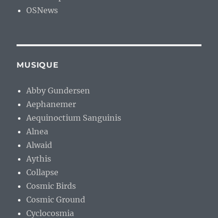
OSNews
MUSIQUE
Abby Gundersen
Aephanemer
Aequinoctium Sanguinis
Alnea
Alwaid
Aythis
Collapse
Cosmic Birds
Cosmic Ground
Cyclocosmia