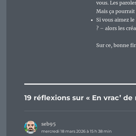
vous. Les paroles
Mais ça pourrait
Si vous aimez le
? – alors les cré
Sur ce, bonne fi
19 réflexions sur « En vrac’ d
seb95
dit :
mercredi 18 mars 2026 à 15 h 38 min