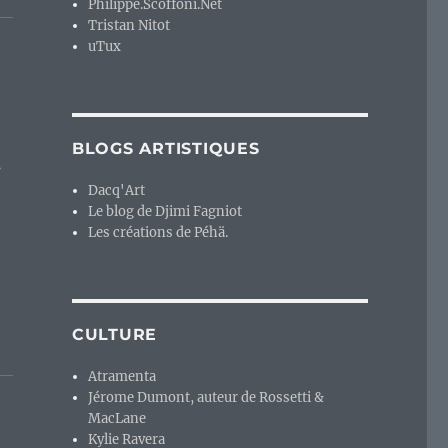
Philippe.Scoffoni.Net
Tristan Nitot
uTux
BLOGS ARTISTIQUES
s
Dacq'Art
Le blog de Djimi Fagniot
Les créations de Péhä.
CULTURE
Atramenta
Jérome Dumont, auteur de Rossetti &
MacLane
Kylie Ravera