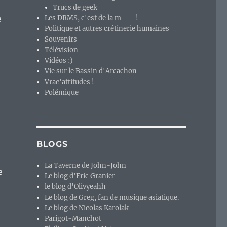
Trucs de geek
e
Les DRMS, c'est de la m—– !
Politique et autres crétinerie humaines
Souvenirs
Télévision
Vidéos :)
Vie sur le Bassin d'Arcachon
Vrac'attitudes !
Polémique
BLOGS
La Taverne de John-John
e
Le blog d'Eric Granier
le blog d'Olivyeahh
Le blog de Greg, fan de musique asiatique.
Le blog de Nicolas Karolak
Parigot-Manchot