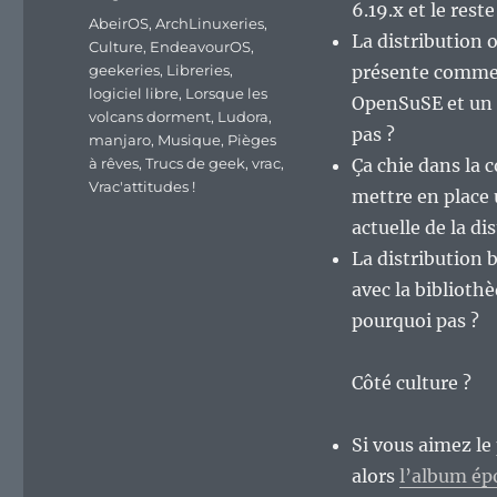
6.19.x et le rest
Étiquettes
AbeirOS
,
ArchLinuxeries
,
La distribution 
Culture
,
EndeavourOS
,
geekeries
,
Libreries
,
présente comme
logiciel libre
,
Lorsque les
OpenSuSE et un n
volcans dorment
,
Ludora
,
pas ?
manjaro
,
Musique
,
Pièges
à rêves
,
Trucs de geek
,
vrac
,
Ça chie dans la 
Vrac'attitudes !
mettre en place 
actuelle de la di
La distribution 
avec la bibliot
pourquoi pas ?
Côté culture ?
Si vous aimez le
alors
l’album é