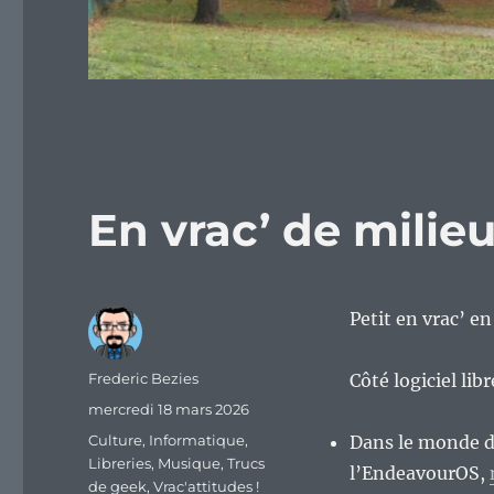
En vrac’ de mili
Petit en vrac’ e
Auteur
Frederic Bezies
Côté logiciel lib
Publié
mercredi 18 mars 2026
le
Catégories
Culture
,
Informatique
,
Dans le monde d’
Libreries
,
Musique
,
Trucs
l’EndeavourOS,
de geek
,
Vrac'attitudes !