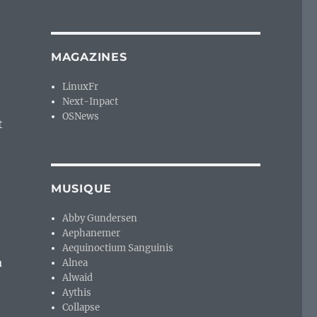
MAGAZINES
LinuxFr
Next-Inpact
OSNews
t
MUSIQUE
Abby Gundersen
Aephanemer
Aequinoctium Sanguinis
a
Alnea
Alwaid
Aythis
Collapse